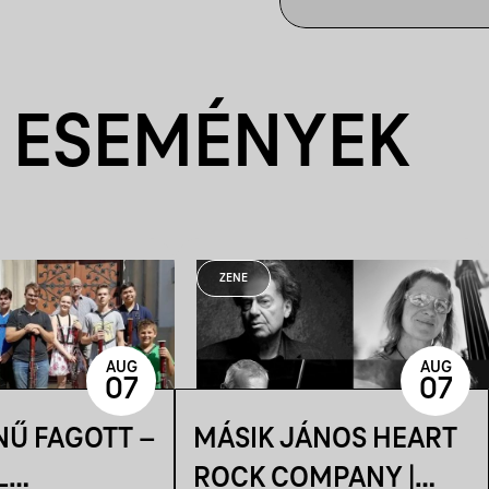
 ESEMÉNYEK
ZENE
AUG
AUG
07
07
NŰ FAGOTT –
MÁSIK JÁNOS HEART
L
ROCK COMPANY |