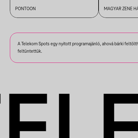
KIDOBÓ + IMRE KISS +
PIAZZOLL
PONTOON
MAGYAR ZENE H
S OLBRICHT + DDSS
A Telekom Spots egy nyitott programajánló, ahová bárki feltöl
feltüntettük.