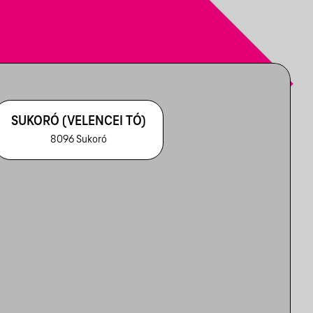
SUKORÓ (VELENCEI TÓ)
8096 Sukoró