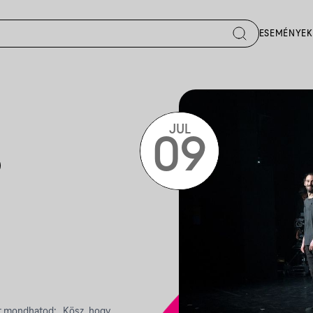
ESEMÉNYEK
JUL
09
azt mondhatod: „Kösz, hogy