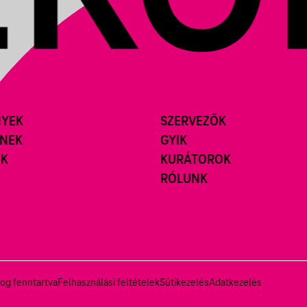
NYEK
SZERVEZŐK
ÍNEK
GYIK
ÓK
KURÁTOROK
RÓLUNK
og fenntartva
Felhasználási feltételek
Sütikezelés
Adatkezelés