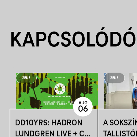
KAPCSOLÓDÓ
ZENE
ZENE
AUG
06
DD10YRS: HADRON
A SOKSZÍ
LUNDGREN LIVE + CT
TALLISTÓ