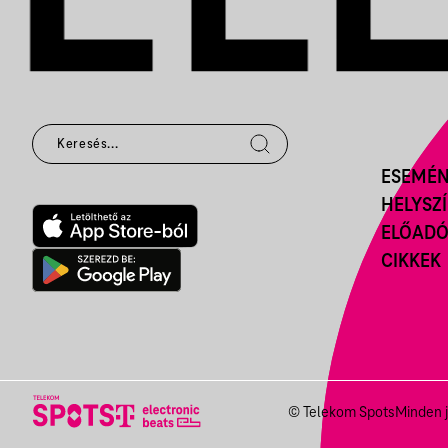
ESEMÉ
HELYSZ
ELŐAD
CIKKEK
© Telekom Spots
Minden j