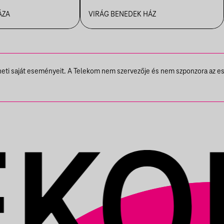
ÁIG
VBH NYÁR
ÁZA
VIRÁG BENEDEK HÁZ
theti saját eseményeit. A Telekom nem szervezője és nem szponzora az e