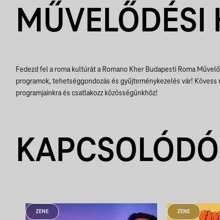
MŰVELŐDÉSI 
Fedezd fel a roma kultúrát a Romano Kher Budapesti Roma Művelődé
programok, tehetséggondozás és gyűjteménykezelés vár! Kövess m
programjainkra és csatlakozz közösségünkhöz!
KAPCSOLÓDÓ
ZENE
ZENE