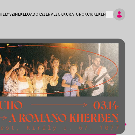
HELYSZÍNEK
ELŐADÓK
SZERVEZŐK
KURÁTOROK
CIKKEK
EN