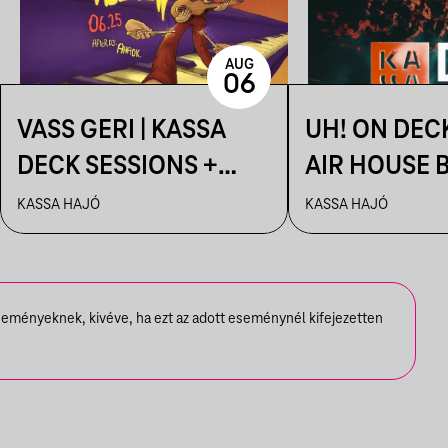
AUG
06
VASS GERI | KASSA
UH! ON DEC
DECK SESSIONS +
AIR HOUSE 
AFTER: AHAOK.
SESSIONS
KASSA HAJÓ
KASSA HAJÓ
seményeknek, kivéve, ha ezt az adott eseménynél kifejezetten