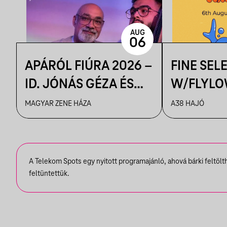
AUG
06
APÁRÓL FIÚRA 2026 –
FINE SEL
ID. JÓNÁS GÉZA ÉS
W/FLYLO
ZENEKARA & IFJ.
MAGYAR ZENE HÁZA
A38 HAJÓ
JÓNÁS GÉZA ÉS
ZENEKARA, VENDÉG:
ROBY LAKATOS,
A Telekom Spots egy nyitott programajánló, ahová bárki feltöl
EMILIO
feltüntettük.