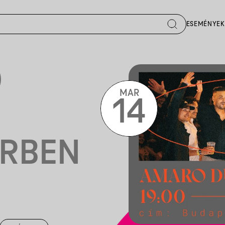
ESEMÉNYEK
O
MAR
14
RBEN