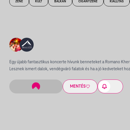
ZENE
KULT
BALKAN
CIGÁNYZENE
KIÁLLÍTÁS
Egy újabb fantasztikus koncerte hívunk benneteket a Romano Kher
Lesznek ismert dalok, vendégváró falatok és ha a jó kedveteket hozz
MENTÉS