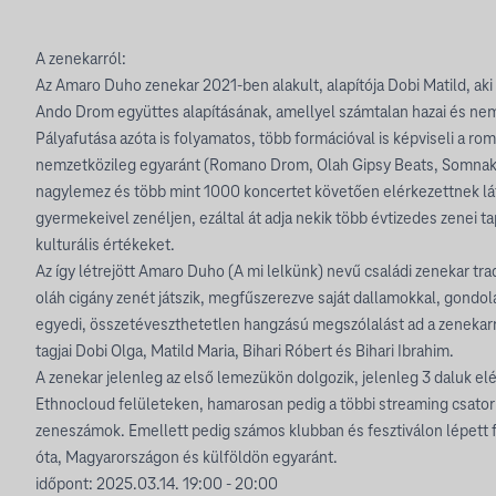
A zenekarról:
Az Amaro Duho zenekar 2021-ben alakult, alapítója Dobi Matild, aki
Ando Drom együttes alapításának, amellyel számtalan hazai és nemz
Pályafutása azóta is folyamatos, több formációval is képviseli a rom
nemzetközileg egyaránt (Romano Drom, Olah Gipsy Beats, Somnaka
nagylemez és több mint 1000 koncertet követően elérkezettnek lát
gyermekeivel zenéljen, ezáltal át adja nekik több évtizedes zenei t
kulturális értékeket.
Az így létrejött Amaro Duho (A mi lelkünk) nevű családi zenekar tra
oláh cigány zenét játszik, megfűszerezve saját dallamokkal, gondola
egyedi, összetéveszthetetlen hangzású megszólalást ad a zenekar
tagjai Dobi Olga, Matild Maria, Bihari Róbert és Bihari Ibrahim.
A zenekar jelenleg az első lemezükön dolgozik, jelenleg 3 daluk el
Ethnocloud felületeken, hamarosan pedig a többi streaming csatorn
zeneszámok. Emellett pedig számos klubban és fesztiválon lépett 
óta, Magyarországon és külföldön egyaránt.
időpont: 2025.03.14. 19:00 - 20:00