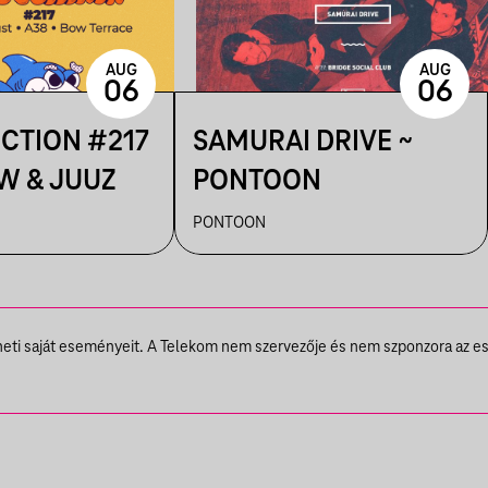
AUG
AUG
06
06
ECTION #217
SAMURAI DRIVE ~
W & JUUZ
PONTOON
PONTOON
theti saját eseményeit. A Telekom nem szervezője és nem szponzora az e