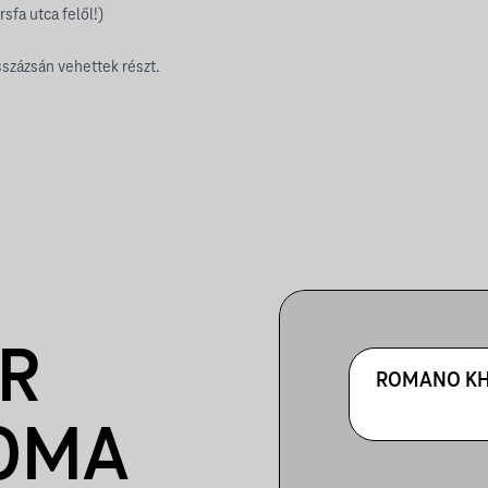
sfa utca felől!)
sszázsán vehettek részt.
R
ROMANO KH
ROMA