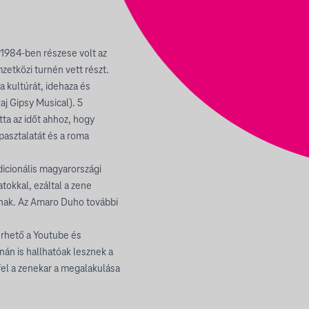
 1984-ben részese volt az
etközi turnén vett részt.
a kultúrát, idehaza és
j Gipsy Musical). 5
ta az időt ahhoz, hogy
apasztalatát és a roma
dicionális magyarországi
tokkal, ezáltal a zene
nak. Az Amaro Duho további
érhető a Youtube és
án is hallhatóak lesznek a
fel a zenekar a megalakulása