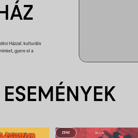
HÁZ
si Házzal: kulturális
inket, gyere el a
 ESEMÉNYEK
ZENE