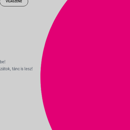
VILÁGZENE
be!
átok, tánc is lesz!