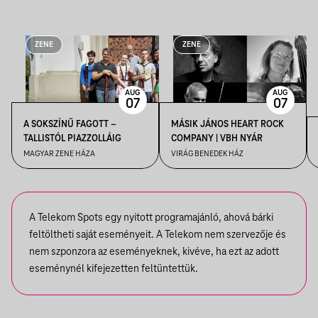
ZENE
ZENE
AUG
AUG
07
07
A SOKSZÍNŰ FAGOTT –
MÁSIK JÁNOS HEART ROCK
TALLISTÓL PIAZZOLLÁIG
COMPANY | VBH NYÁR
MAGYAR ZENE HÁZA
VIRÁG BENEDEK HÁZ
A Telekom Spots egy nyitott programajánló, ahová bárki
feltöltheti saját eseményeit. A Telekom nem szervezője és
nem szponzora az eseményeknek, kivéve, ha ezt az adott
eseménynél kifejezetten feltüntettük.