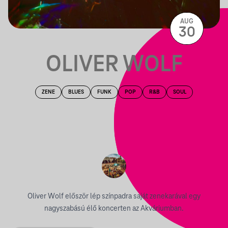
AUG
30
OLIVER WOLF
ZENE
BLUES
FUNK
POP
R&B
SOUL
Oliver Wolf először lép színpadra saját zenekarával egy
nagyszabású élő koncerten az Akváriumban.