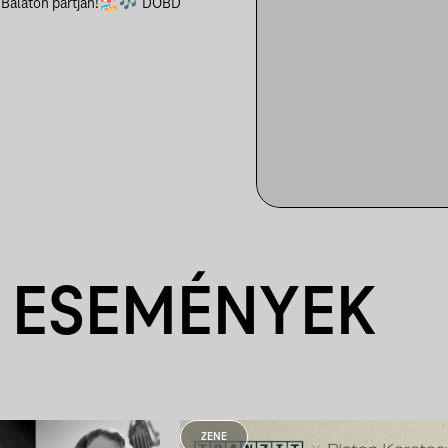
a Balaton partján!🏖🎶
DOBD
 ESEMÉNYEK
ZENE