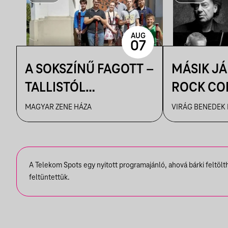
AUG
07
A SOKSZÍNŰ FAGOTT –
MÁSIK J
TALLISTÓL
ROCK CO
PIAZZOLLÁIG
VBH NYÁ
MAGYAR ZENE HÁZA
VIRÁG BENEDEK
A Telekom Spots egy nyitott programajánló, ahová bárki feltöl
feltüntettük.