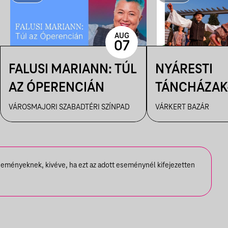
AUG
07
FALUSI MARIANN: TÚL
NYÁRESTI
AZ ÓPERENCIÁN
TÁNCHÁZAK
FANFARA C
VÁROSMAJORI SZABADTÉRI SZÍNPAD
VÁRKERT BAZÁR
seményeknek, kivéve, ha ezt az adott eseménynél kifejezetten