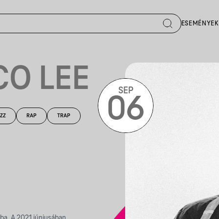
ESEMÉNYEK
CO LEE
SEP
06
ZZ
RAP
TRAP
ába. A 2021 júniusában