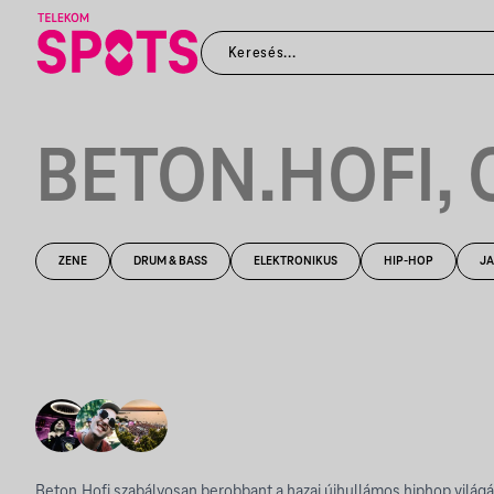
BETON.HOFI, 
ZENE
DRUM & BASS
ELEKTRONIKUS
HIP-HOP
JA
Beton.Hofi szabályosan berobbant a hazai újhullámos hiphop világ