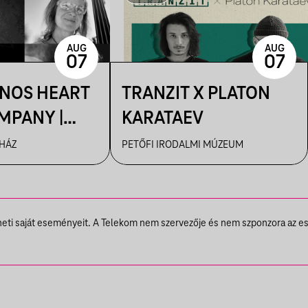
AUG
AUG
07
07
ÁNOS HEART
TRANZIT X PLATON
MPANY |
KARATAEV
R
 HÁZ
PETŐFI IRODALMI MÚZEUM
theti saját eseményeit. A Telekom nem szervezője és nem szponzora az e