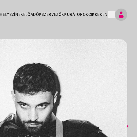
HELYSZÍNEK
ELŐADÓK
SZERVEZŐK
KURÁTOROK
CIKKEK
EN