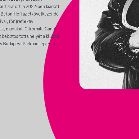
ikert aratott, a 2022-ben kiadott
y Beton.Hofi az elkövetkezendő
al, (ön)reflektív
kes, magukat ‘Citromale Gang’
 bebiztosította helyét a klubok
as Budapest Parkban lépjen fel.