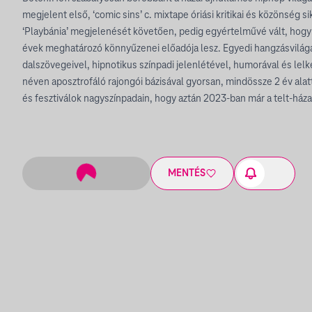
megjelent első, ‘comic sins’ c. mixtape óriási kritikai és közönség s
‘Playbánia’ megjelenését követően, pedig egyértelművé vált, hog
évek meghatározó könnyűzenei előadója lesz. Egyedi hangzásvilágáv
dalszövegeivel, hipnotikus színpadi jelenlétével, humorával és lel
néven aposztrofáló rajongói bázisával gyorsan, mindössze 2 év alatt
és fesztiválok nagyszínpadain, hogy aztán 2023-ban már a telt-ház
MENTÉS