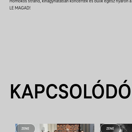
Homokos strand, kihagyhatatlan koncertek és bulik egész nyáron 
LE MAGAD!
KAPCSOLÓDÓ
ZENE
ZENE