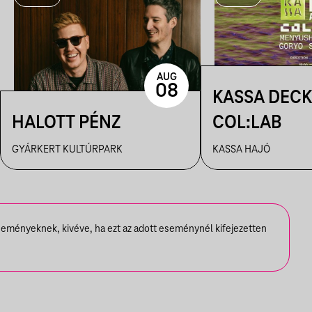
AUG
08
KASSA DECK
HALOTT PÉNZ
COL:LAB
GYÁRKERT KULTÚRPARK
KASSA HAJÓ
seményeknek, kivéve, ha ezt az adott eseménynél kifejezetten