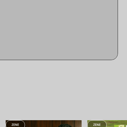
ZENE
ZENE