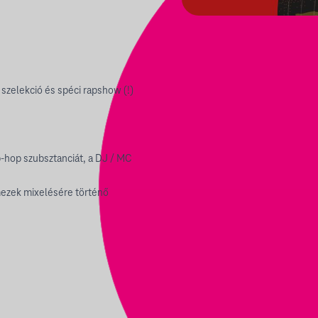
 szelekció és spéci rapshow (!)
p-hop szubsztanciát, a DJ / MC
emezek mixelésére történő