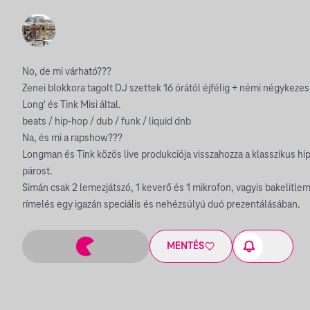
No, de mi várható???
Zenei blokkora tagolt DJ szettek 16 órától éjfélig + némi négykezes
Long' és Tink Misi által.
beats / hip-hop / dub / funk / liquid dnb
Na, és mi a rapshow???
Longman és Tink közös live produkciója visszahozza a klasszikus hi
párost.
Simán csak 2 lemezjátszó, 1 keverő és 1 mikrofon, vagyis bakelitl
rímelés egy igazán speciális és nehézsúlyú duó prezentálásában.
MENTÉS