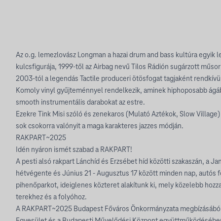
Az o.g. lemezlovász Longman a hazai drum and bass kultúra egyik
kulcsfigurája, 1999-től az Airbag nevű Tilos Rádión sugárzott műsor
2003-tól a legendás Tactile produceri ötösfogat tagjaként rendkívül
Komoly vinyl gyűjteménnyel rendelkezik, aminek hiphoposabb ágáb
smooth instrumentális darabokat az estre.
Ezekre Tink Misi szóló és zenekaros (Mulató Aztékok, Slow Village) 
sok csokorra valónyit a maga karakteres jazzes módján.
RAKPART~2025
Idén nyáron ismét szabad a RAKPART!
A pesti alsó rakpart Lánchíd és Erzsébet híd közötti szakaszán, a J
hétvégente és Június 21 - Augusztus 17 között minden nap, autós 
pihenőparkot, ideiglenes közteret alakítunk ki, mely közelebb hozz
terekhez és a folyóhoz.
A RAKPART~2025 Budapest Főváros Önkormányzata megbízásából a