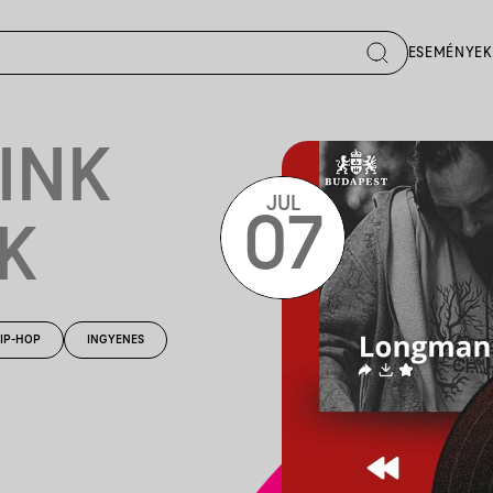
ESEMÉNYEK
INK
JUL
07
K
IP-HOP
INGYENES