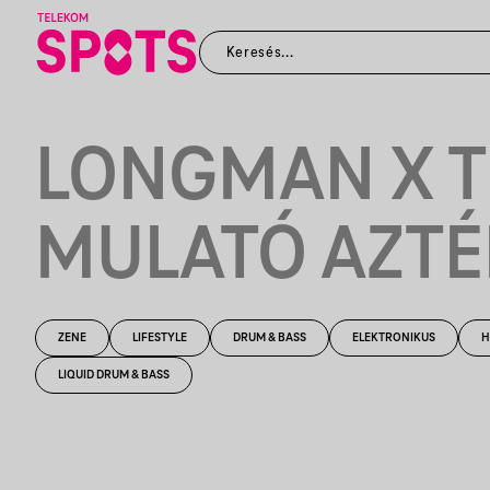
LONGMAN X T
MULATÓ AZTÉ
ZENE
LIFESTYLE
DRUM & BASS
ELEKTRONIKUS
H
LIQUID DRUM & BASS