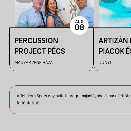
AUG
08
PERCUSSION
ARTIZÁN
PROJECT PÉCS
PIACOK É
RUHATUR
MAGYAR ZENE HÁZA
DUNYI
DUNYIBA
A Telekom Spots egy nyitott programajánló, ahová bárki feltöl
feltüntettük.