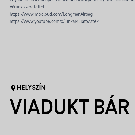
Egyesület és a Budapesti Művelődési Központ együttműködésébe
Várunk szeretettel!
https://www.mixcloud.com/LongmanAirbag
https://www.youtube.com/c/TinkaMulatóAzték
HELYSZÍN
VIADUKT BÁR