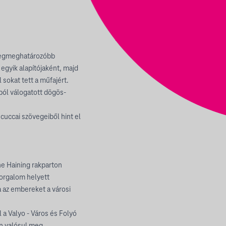
 legmeghatározóbb
 egyik alapítójaként, majd
 sokat tett a műfajért.
ól válogatott dögös-
cuccai szövegeiből hint el
ane Haining rakparton
forgalom helyett
a az embereket a városi
 Valyo - Város és Folyó