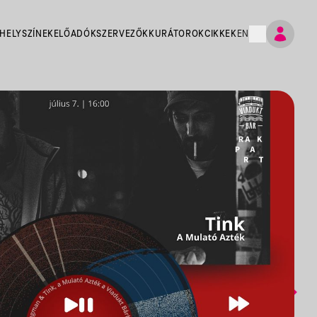
HELYSZÍNEK
ELŐADÓK
SZERVEZŐK
KURÁTOROK
CIKKEK
EN