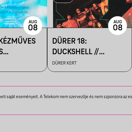
AUG
AUG
08
08
 KÉZMŰVES
DÜRER 18:
S
DUCKSHELL //
IK A
VENDÉG:
DÜRER KERT
N
VÁRHEGYUTCA
theti saját eseményeit. A Telekom nem szervezője és nem szponzora az e