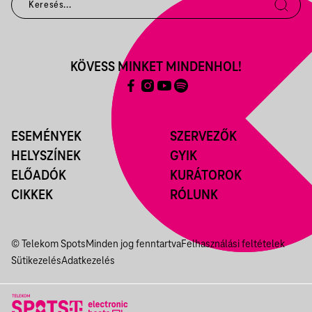
KÖVESS MINKET MINDENHOL!
ESEMÉNYEK
SZERVEZŐK
HELYSZÍNEK
GYIK
ELŐADÓK
KURÁTOROK
CIKKEK
RÓLUNK
© Telekom Spots
Minden jog fenntartva
Felhasználási feltételek
Sütikezelés
Adatkezelés