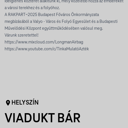
ideiglenes közteret alakítunk ki, mely közelebb hozza az embereket
a városi terekhez és a folyóhoz.
A RAKPART~2025 Budapest Főváros Önkormányzata
megbízásából a Valyo - Város és Folyó Egyesület és a Budapesti
Művelődési Központ együttműködésében valósul meg.
Várunk szeretettel!
https://www.mixcloud.com/LongmanAirbag
https://www.youtube.com/c/TinkaMulatóAzték
HELYSZÍN
VIADUKT BÁR