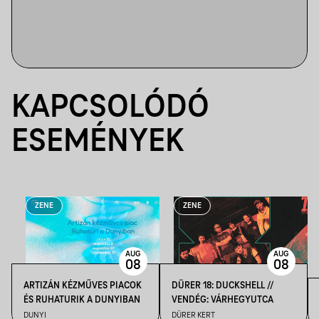
KAPCSOLÓDÓ
ESEMÉNYEK
ZENE
ZENE
AUG
AUG
08
08
ARTIZÁN KÉZMŰVES PIACOK
DÜRER 18: DUCKSHELL //
ÉS RUHATURIK A DUNYIBAN
VENDÉG: VÁRHEGYUTCA
DUNYI
DÜRER KERT