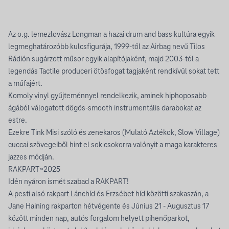
Az o.g. lemezlovász Longman a hazai drum and bass kultúra egyik
legmeghatározóbb kulcsfigurája, 1999-től az Airbag nevű Tilos
Rádión sugárzott műsor egyik alapítójaként, majd 2003-tól a
legendás Tactile produceri ötösfogat tagjaként rendkívül sokat tett
a műfajért.
Komoly vinyl gyűjteménnyel rendelkezik, aminek hiphoposabb
ágából válogatott dögös-smooth instrumentális darabokat az
estre.
Ezekre Tink Misi szóló és zenekaros (Mulató Aztékok, Slow Village)
cuccai szövegeiből hint el sok csokorra valónyit a maga karakteres
jazzes módján.
RAKPART~2025
Idén nyáron ismét szabad a RAKPART!
A pesti alsó rakpart Lánchíd és Erzsébet híd közötti szakaszán, a
Jane Haining rakparton hétvégente és Június 21 - Augusztus 17
között minden nap, autós forgalom helyett pihenőparkot,