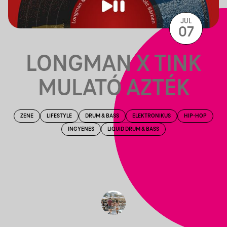
JUL
07
LONGMAN X TINK
MULATÓ AZTÉK
ZENE
LIFESTYLE
DRUM & BASS
ELEKTRONIKUS
HIP-HOP
INGYENES
LIQUID DRUM & BASS