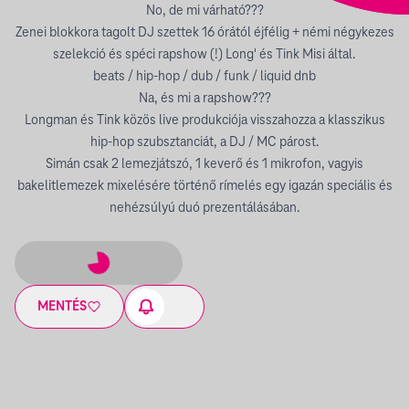
No, de mi várható???
Zenei blokkora tagolt DJ szettek 16 órától éjfélig + némi négykezes
szelekció és spéci rapshow (!) Long' és Tink Misi által.
beats / hip-hop / dub / funk / liquid dnb
Na, és mi a rapshow???
Longman és Tink közös live produkciója visszahozza a klasszikus
hip-hop szubsztanciát, a DJ / MC párost.
Simán csak 2 lemezjátszó, 1 keverő és 1 mikrofon, vagyis
bakelitlemezek mixelésére történő rímelés egy igazán speciális és
nehézsúlyú duó prezentálásában.
MENTÉS