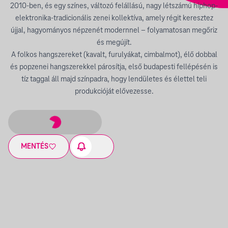
2010-ben, és egy színes, változó felállású, nagy létszámú hiphop-
elektronika-tradicionális zenei kollektíva, amely régit keresztez
újjal, hagyományos népzenét modernnel – folyamatosan megőriz
és megújít.
A folkos hangszereket (kavalt, furulyákat, cimbalmot), élő dobbal
és popzenei hangszerekkel párosítja, első budapesti fellépésén is
tíz taggal áll majd színpadra, hogy lendületes és élettel teli
produkcióját elővezesse.
MENTÉS