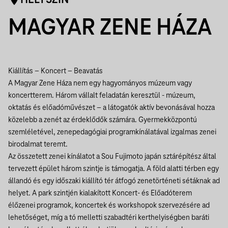
HELYSZÍN
MAGYAR ZENE HÁZA
Kiállítás – Koncert – Beavatás
A Magyar Zene Háza nem egy hagyományos múzeum vagy
koncertterem. Három vállalt feladatán keresztül - múzeum,
oktatás és előadóművészet – a látogatók aktív bevonásával hozza
közelebb a zenét az érdeklődők számára. Gyermekközpontú
szemléletével, zenepedagógiai programkínálatával izgalmas zenei
birodalmat teremt.
Az összetett zenei kínálatot a Sou Fujimoto japán sztárépítész által
tervezett épület három szintje is támogatja. A föld alatti térben egy
állandó és egy időszaki kiállító tér átfogó zenetörténeti sétáknak ad
helyet. A park szintjén kialakított Koncert- és Előadóterem
élőzenei programok, koncertek és workshopok szervezésére ad
lehetőséget, míg a tó melletti szabadtéri kerthelyiségben baráti