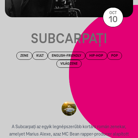
OCT
10
SUBCARPAȚI
ZENE
KULT
ENGLISH-FRIENDLY
HIP-HOP
POP
VILÁGZENE
A Subcarpați az egyik legnépszerűbb kortárs román zenekar,
amelyet Marius Alexe, azaz MC Bean rapper-producer alapított