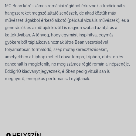
MC Bean köré számos romániai régióból érkeznek a tradicionális
hangszereket megszólaltató zenészek, de akad köztük más
művészeti ágakból érkező alkotó (például vizuális művészek), és a
generációk és a műfajok között is nagyon szabad az átjárás a
kollektívában. A lényeg, hogy egymást inspirálva, egymás
gyökereiből táplálkozva hoznak létre Bean vezetésével
folyamatosan formálódó, szép műfaji keresztezéseket,
amelyekben a hiphop mellett downtempo, triphop, dubstep és
dancehall is megjelenik, no meg számos régió romániai népzenéje.
Eddig 10 kiadványt jegyeznek, élőben pedig vizuálisan is
megnyerő, energikus perfomanszt nyújtanak.