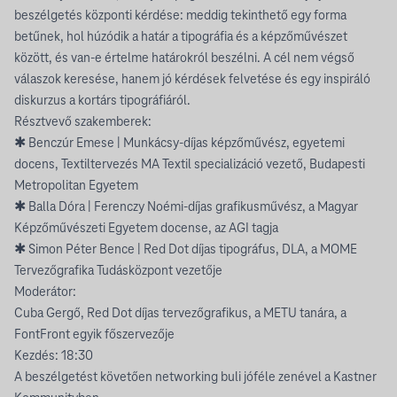
beszélgetés központi kérdése: meddig tekinthető egy forma
betűnek, hol húzódik a határ a tipográfia és a képzőművészet
között, és van-e értelme határokról beszélni. A cél nem végső
válaszok keresése, hanem jó kérdések felvetése és egy inspiráló
diskurzus a kortárs tipográfiáról.
Résztvevő szakemberek:
✱ Benczúr Emese | Munkácsy-díjas képzőművész, egyetemi
docens, Textiltervezés MA Textil specializáció vezető, Budapesti
Metropolitan Egyetem
✱ Balla Dóra | Ferenczy Noémi-díjas grafikusművész, a Magyar
Képzőművészeti Egyetem docense, az AGI tagja
✱ Simon Péter Bence | Red Dot díjas tipográfus, DLA, a MOME
Tervezőgrafika Tudásközpont vezetője
Moderátor:
Cuba Gergő, Red Dot díjas tervezőgrafikus, a METU tanára, a
FontFront egyik főszervezője
Kezdés: 18:30
A beszélgetést követően networking buli jóféle zenével a Kastner