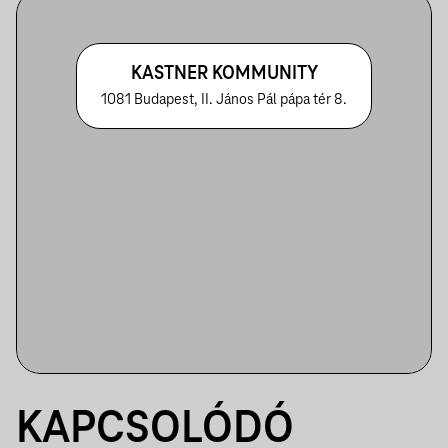
KASTNER KOMMUNITY
1081 Budapest, II. János Pál pápa tér 8.
KAPCSOLÓDÓ