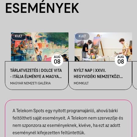
ESEMÉNYEK
KULT
KULT
AUG
AUG
08
08
TÁRLATVEZETÉS | DOLCE VITA
NYÍLT NAP | XXVII.
- ITÁLIA ÉLMÉNYE A MAGYAR
HEGYVIDÉKI NEMZETKÖZI
MŰVÉSZETBEN
MŰVÉSZTELEP
MAGYAR NEMZETI GALÉRIA
MOMKULT
A Telekom Spots egy nyitott programajánló, ahová bárki
feltöltheti saját eseményeit. A Telekom nem szervezője és
nem szponzora az eseményeknek, kivéve, ha ezt az adott
eseménynél kifejezetten feltüntettük.