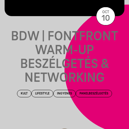
OCT
10
BDW | FONTFRONT
WARM-UP
BESZÉLGETÉS &
NETWORKING
KULT
LIFESTYLE
INGYENES
PANELBESZÉLGETÉS