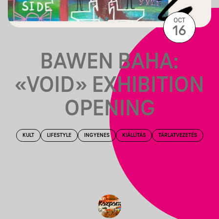
OCT
16
BAWEN BAHA:
«VOID» EXHIBITION
OPENING
KULT
LIFESTYLE
INGYENES
KIÁLLÍTÁS
TÁRLATVEZETÉS