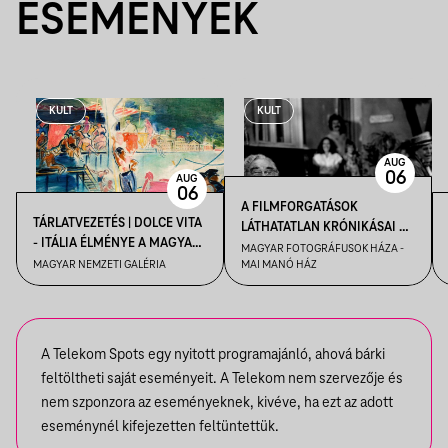
ESEMÉNYEK
KULT
KULT
AUG
06
AUG
06
A FILMFORGATÁSOK
TÁRLATVEZETÉS | DOLCE VITA
LÁTHATATLAN KRÓNIKÁSAI –
- ITÁLIA ÉLMÉNYE A MAGYAR
KENDE TAMÁS FILMFOTÓS
MAGYAR FOTOGRÁFUSOK HÁZA -
MŰVÉSZETBEN
MAGYAR NEMZETI GALÉRIA
MAI MANÓ HÁZ
VEZETÉSE A FELVÉTEL! CÍMŰ
KIÁLLÍTÁSBAN
A Telekom Spots egy nyitott programajánló, ahová bárki
feltöltheti saját eseményeit. A Telekom nem szervezője és
nem szponzora az eseményeknek, kivéve, ha ezt az adott
eseménynél kifejezetten feltüntettük.