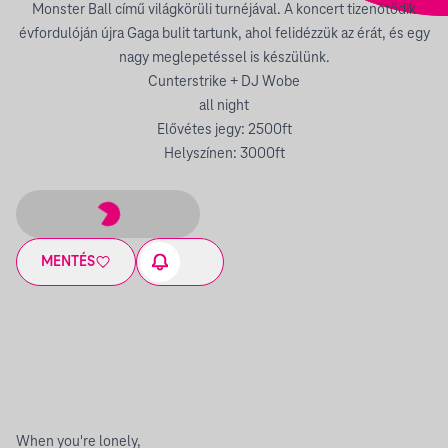
Monster Ball című világkörüli turnéjával. A koncert tizenötödik
évfordulóján újra Gaga bulit tartunk, ahol felidézzük az érát, és egy
nagy meglepetéssel is készülünk.
Cunterstrike + DJ Wobe
all night
Elővétes jegy: 2500ft
Helyszínen: 3000ft
MENTÉS
When you're lonely,