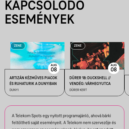
KAPCSOLÓDÓ
ESEMÉNYEK
ZENE
ZENE
AUG
AUG
08
08
ARTIZÁN KÉZMŰVES PIACOK
DÜRER 18: DUCKSHELL //
ÉS RUHATURIK A DUNYIBAN
VENDÉG: VÁRHEGYUTCA
DUNYI
DÜRER KERT
A Telekom Spots egy nyitott programajánló, ahová bárki
feltöltheti saját eseményeit. A Telekom nem szervezője és