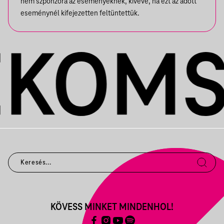
nem szponzora az eseményeknek, kivéve, ha ezt az adott
eseménynél kifejezetten feltüntettük.
KÖVESS MINKET MINDENHOL!