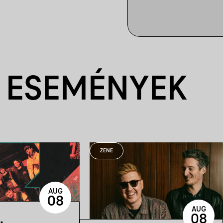
 ESEMÉNYEK
ZENE
AUG
08
AUG
08