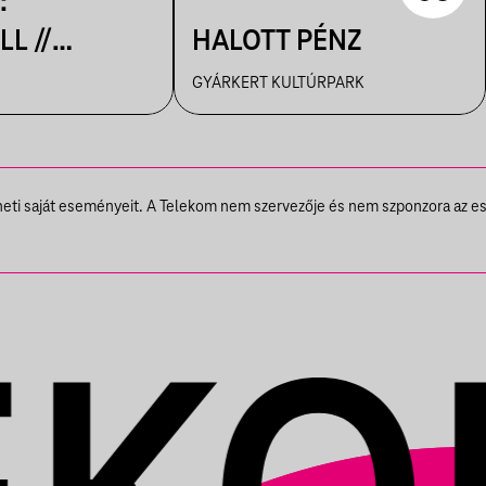
:
L //
HALOTT PÉNZ
GYÁRKERT KULTÚRPARK
UTCA
theti saját eseményeit. A Telekom nem szervezője és nem szponzora az e