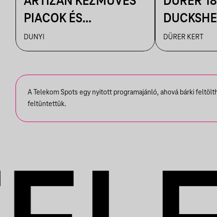
ARTIZÁN KÉZMŰVES
DÜRER 18
PIACOK ÉS
DUCKSHEL
RUHATURIK A
VENDÉG:
DUNYI
DÜRER KERT
DUNYIBAN
VÁRHEGY
A Telekom Spots egy nyitott programajánló, ahová bárki feltöl
feltüntettük.