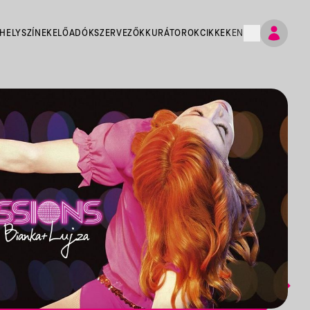
HELYSZÍNEK
ELŐADÓK
SZERVEZŐK
KURÁTOROK
CIKKEK
EN