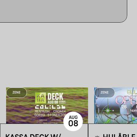
ZENE
ZENE
AUG
08