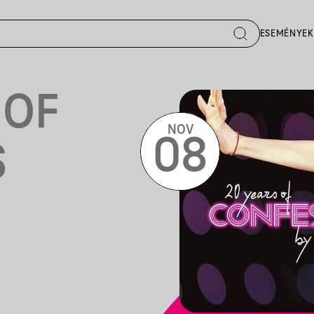
ESEMÉNYEK
 OF
NOV
08
S