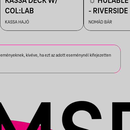
KASSA DECK W/
☼ HULÅBLE 
COL:LAB
- RIVERSIDE
☼
KASSA HAJÓ
NOMÁD BÁR
seményeknek, kivéve, ha ezt az adott eseménynél kifejezetten