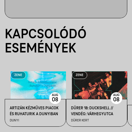
KAPCSOLÓDÓ
ESEMÉNYEK
ZENE
ZENE
AUG
AUG
08
08
ARTIZÁN KÉZMŰVES PIACOK
DÜRER 18: DUCKSHELL //
ÉS RUHATURIK A DUNYIBAN
VENDÉG: VÁRHEGYUTCA
DUNYI
DÜRER KERT