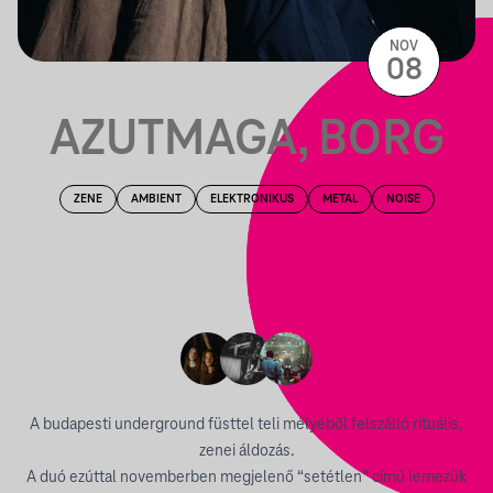
NOV
08
AZUTMAGA, BORG
ZENE
AMBIENT
ELEKTRONIKUS
METAL
NOISE
A budapesti underground füsttel teli mélyéből felszálló rituális,
zenei áldozás.
A duó ezúttal novemberben megjelenő “setétlen” című lemezük