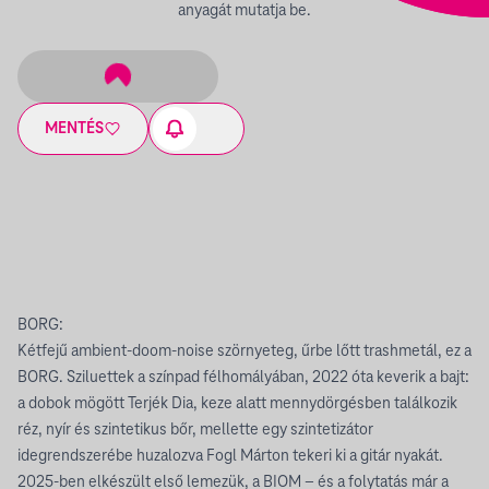
anyagát mutatja be.
MENTÉS
BORG:
Kétfejű ambient-doom-noise szörnyeteg, űrbe lőtt trashmetál, ez a
BORG. Sziluettek a színpad félhomályában, 2022 óta keverik a bajt:
a dobok mögött Terjék Dia, keze alatt mennydörgésben találkozik
réz, nyír és szintetikus bőr, mellette egy szintetizátor
idegrendszerébe huzalozva Fogl Márton tekeri ki a gitár nyakát.
2025-ben elkészült első lemezük, a BIOM – és a folytatás már a