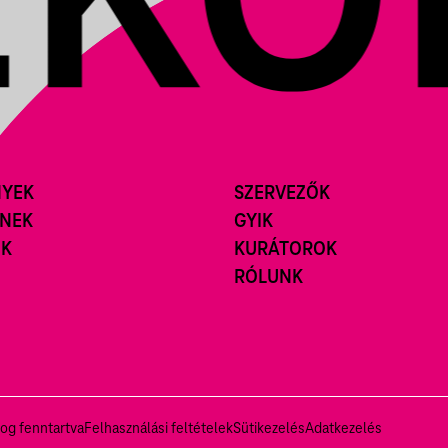
NYEK
SZERVEZŐK
ÍNEK
GYIK
ÓK
KURÁTOROK
RÓLUNK
og fenntartva
Felhasználási feltételek
Sütikezelés
Adatkezelés