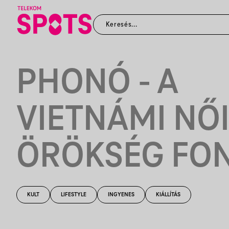
PHONÓ - A
VIETNÁMI NŐ
ÖRÖKSÉG FO
KULT
LIFESTYLE
INGYENES
KIÁLLÍTÁS