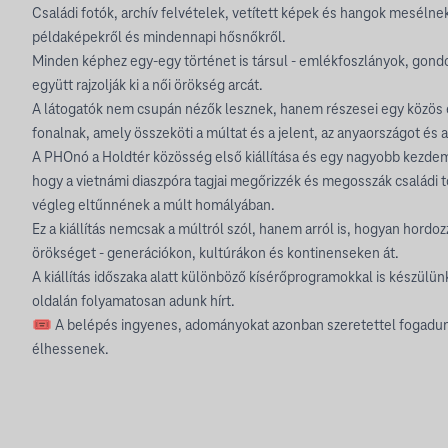
Családi fotók, archív felvételek, vetített képek és hangok mesélne
példaképekről és mindennapi hősnőkről.
Minden képhez egy-egy történet is társul - emlékfoszlányok, gond
együtt rajzolják ki a női örökség arcát.
A látogatók nem csupán nézők lesznek, hanem részesei egy közös
fonalnak, amely összeköti a múltat és a jelent, az anyaországot és az
A PHOnó a Holdtér közösség első kiállítása és egy nagyobb kezdem
hogy a vietnámi diaszpóra tagjai megőrizzék és megosszák családi t
végleg eltűnnének a múlt homályában.
Ez a kiállítás nemcsak a múltról szól, hanem arról is, hogyan hord
örökséget - generációkon, kultúrákon és kontinenseken át.
A kiállítás időszaka alatt különböző kísérőprogramokkal is készül
oldalán folyamatosan adunk hírt.
🎟 A belépés ingyenes, adományokat azonban szeretettel fogadun
élhessenek.