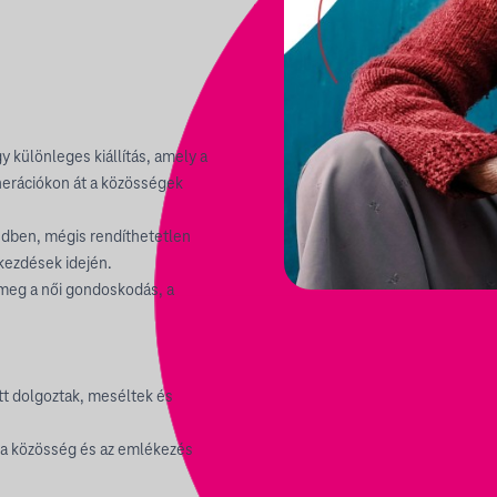
 különleges kiállítás, amely a
generációkon át a közösségek
ndben, mégis rendíthetetlen
akezdések idején.
i meg a női gondoskodás, a
t dolgoztak, meséltek és
, a közösség és az emlékezés