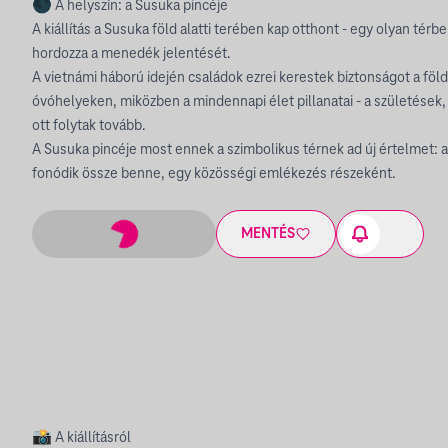
🌑 A helyszín: a Susuka pincéje
A kiállítás a Susuka föld alatti terében kap otthont - egy olyan té
hordozza a menedék jelentését.
A vietnámi háború idején családok ezrei kerestek biztonságot a föl
óvóhelyeken, miközben a mindennapi élet pillanatai - a születések
ott folytak tovább.
A Susuka pincéje most ennek a szimbolikus térnek ad új értelmet: a 
fonódik össze benne, egy közösségi emlékezés részeként.
MENTÉS
📸 A kiállításról