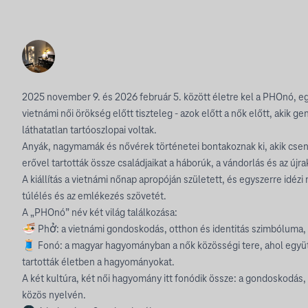
2025 november 9. és 2026 február 5. között életre kel a PHOnó, egy
vietnámi női örökség előtt tiszteleg - azok előtt a nők előtt, akik 
láthatatlan tartóoszlopai voltak.
Anyák, nagymamák és nővérek történetei bontakoznak ki, akik cse
erővel tartották össze családjaikat a háborúk, a vándorlás és az újr
A kiállítás a vietnámi nőnap apropóján született, és egyszerre idéz
túlélés és az emlékezés szövetét.
A „PHOnó” név két világ találkozása:
🍜 Phở: a vietnámi gondoskodás, otthon és identitás szimbóluma,
🧵 Fonó: a magyar hagyományban a nők közösségi tere, ahol együt
tartották életben a hagyományokat.
A két kultúra, két női hagyomány itt fonódik össze: a gondoskodás
közös nyelvén.