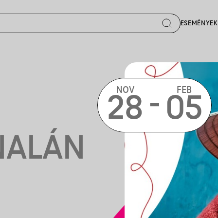
ESEMÉNYEK
NOV
FEB
-
28
05
I
NALÁN