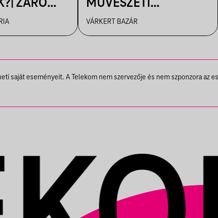
?| ZÁRÓ
MŰVÉSZETI
EZETÉS
FILMVETÍTÉS
RIA
VÁRKERT BAZÁR
theti saját eseményeit. A Telekom nem szervezője és nem szponzora az e