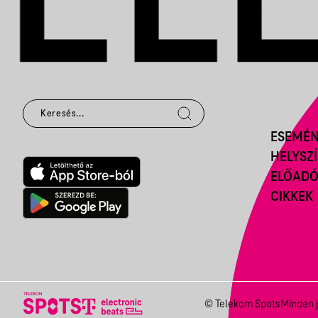
ESEMÉ
HELYSZ
ELŐAD
CIKKEK
© Telekom Spots
Minden j