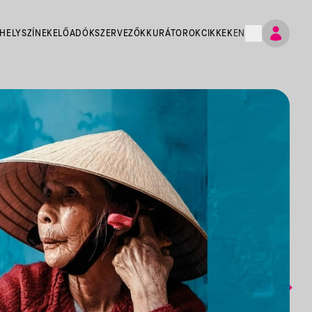
HELYSZÍNEK
ELŐADÓK
SZERVEZŐK
KURÁTOROK
CIKKEK
EN