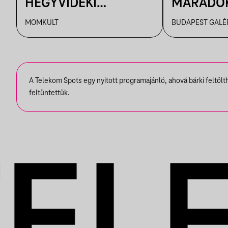
HEGYVIDÉKI
MARADOK
NEMZETKÖZI
TÁRLATV
MOMKULT
BUDAPEST GALÉ
MŰVÉSZTELEP
A Telekom Spots egy nyitott programajánló, ahová bárki feltöl
feltüntettük.