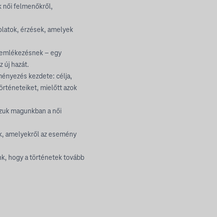
k női felmenőkről,
olatok, érzések, amelyek
 emlékezésnek – egy
 új hazát.
ényezés kezdete: célja,
örténeteiket, mielőtt azok
ozzuk magunkban a női
ünk, amelyekről az esemény
k, hogy a történetek tovább