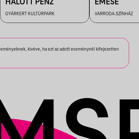
HALOTT PÉNZ
EMESE
GYÁRKERT KULTÚRPARK
VARRODA.SZÍNHÁZ
seményeknek, kivéve, ha ezt az adott eseménynél kifejezetten