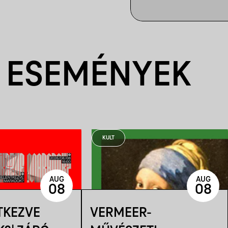
 ESEMÉNYEK
KULT
AUG
AUG
08
08
TKEZVE
VERMEER-