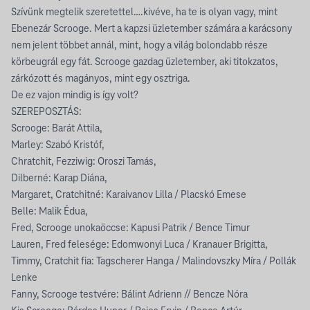
Szívünk megtelik szeretettel….kivéve, ha te is olyan vagy, mint
Ebenezár Scrooge. Mert a kapzsi üzletember számára a karácsony
nem jelent többet annál, mint, hogy a világ bolondabb része
körbeugrál egy fát. Scrooge gazdag üzletember, aki titokzatos,
zárkózott és magányos, mint egy osztriga.
De ez vajon mindig is így volt?
SZEREPOSZTÁS:
Scrooge: Barát Attila,
Marley: Szabó Kristóf,
Chratchit, Fezziwig: Oroszi Tamás,
Dilberné: Karap Diána,
Margaret, Cratchitné: Karaivanov Lilla / Placskó Emese
Belle: Malik Édua,
Fred, Scrooge unokaöccse: Kapusi Patrik / Bence Timur
Lauren, Fred felesége: Edomwonyi Luca / Kranauer Brigitta,
Timmy, Cratchit fia: Tagscherer Hanga / Malindovszky Míra / Pollák
Lenke
Fanny, Scrooge testvére: Bálint Adrienn // Bencze Nóra