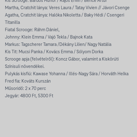
Kis Scrooge: Bárdos Hunor / Rajos Ervin / Bence Artúr
Martha, Cratchit lánya: Veres Laura / Tatay Vivien // Jávori Csenge
Agatha, Cratchit lánya: Halóka Nikoletta / Baky Hédi / Csengeri
Titanilla
Fiatal Scrooge: Ráhm Dániel,
Johnny: Klein Emma / Vajó Tekla / Bajnok Kata
Markus: Tagscherer Tamara /Dékány Lilien/ Nagy Natália
Kis Tit: Mucsi Panka / Kovács Emma / Sólyom Dorka
Scrooge apja (felvételről): Koncz Gábor, valamint a Kiskörúti
Színisuli növendékei.
Pulykás kisfiú: Kawase Yohanna / Illés-Nagy Sára / Horváth Helka
Fred fia: Kováts Kurszán
Műsoridő: 2 x 70 perc
Jegyár: 4800 Ft, 5300 Ft