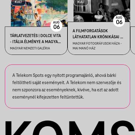
KULT
KULT
AUG
06
AUG
06
A FILMFORGATÁSOK
TÁRLATVEZETÉS | DOLCE VITA
LÁTHATATLAN KRÓNIKÁSAI –
- ITÁLIA ÉLMÉNYE A MAGYAR
KENDE TAMÁS FILMFOTÓS
MAGYAR FOTOGRÁFUSOK HÁZA -
MŰVÉSZETBEN
MAGYAR NEMZETI GALÉRIA
MAI MANÓ HÁZ
VEZETÉSE A FELVÉTEL! CÍMŰ
KIÁLLÍTÁSBAN
A Telekom Spots egy nyitott programajánló, ahová bárki
feltöltheti saját eseményeit. A Telekom nem szervezője és
nem szponzora az eseményeknek, kivéve, ha ezt az adott
eseménynél kifejezetten feltüntettük.