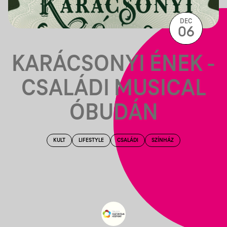
DEC
06
KARÁCSONYI ÉNEK -
CSALÁDI MUSICAL
ÓBUDÁN
KULT
LIFESTYLE
CSALÁDI
SZÍNHÁZ