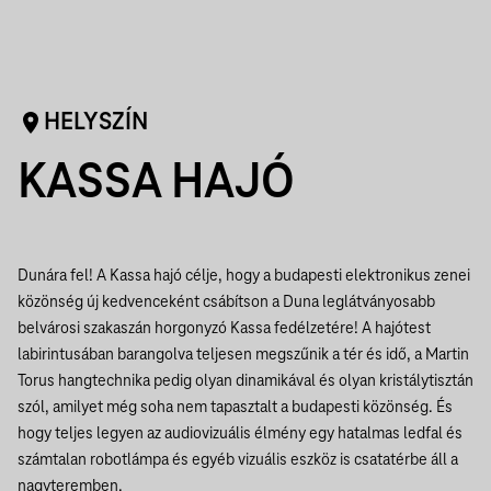
HELYSZÍN
KASSA HAJÓ
Dunára fel! A Kassa hajó célje, hogy a budapesti elektronikus zenei
közönség új kedvenceként csábítson a Duna leglátványosabb
belvárosi szakaszán horgonyzó Kassa fedélzetére! A hajótest
labirintusában barangolva teljesen megszűnik a tér és idő, a Martin
Torus hangtechnika pedig olyan dinamikával és olyan kristálytisztán
szól, amilyet még soha nem tapasztalt a budapesti közönség. És
hogy teljes legyen az audiovizuális élmény egy hatalmas ledfal és
számtalan robotlámpa és egyéb vizuális eszköz is csatatérbe áll a
nagyteremben.