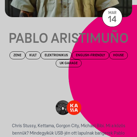
MAR
14
PABLO ARISTIMUÑO
ZENE
KULT
ELEKTRONIKUS
ENGLISH-FRIENDLY
HOUSE
UK GARAGE
Chris Stussy, Kettama, Gorgon City, Michael Bibi. Mi a közös
bennük? Mindegyikük USB-jén ott lapulnak bangerek Pablo