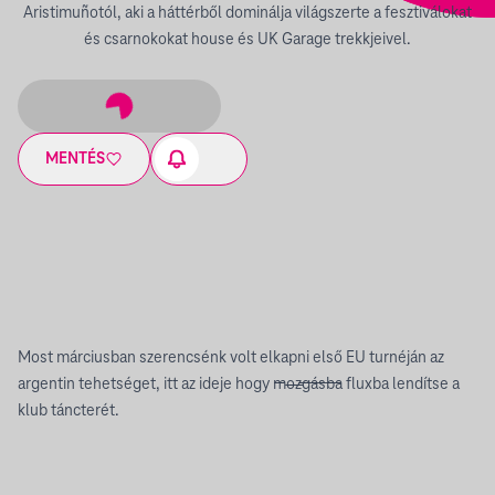
Aristimuñotól, aki a háttérből dominálja világszerte a fesztiválokat
és csarnokokat house és UK Garage trekkjeivel.
MENTÉS
Most márciusban szerencsénk volt elkapni első EU turnéján az
argentin tehetséget, itt az ideje hogy m̵̶̵o̵̶̵z̵̶̵g̵̶̵á̵̶̵s̵̶̵b̵̶̵a̵̶̵ fluxba lendítse a
klub táncterét.