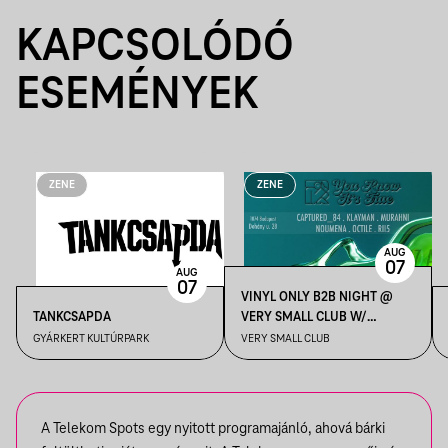
KAPCSOLÓDÓ
ESEMÉNYEK
ZENE
ZENE
AUG
07
AUG
07
VINYL ONLY B2B NIGHT @
TANKCSAPDA
VERY SMALL CLUB W/
KLAYMAN, OCTILE, RII5,
GYÁRKERT KULTÚRPARK
VERY SMALL CLUB
MURAHNI, NOUMENA,
CAPTURED_84
A Telekom Spots egy nyitott programajánló, ahová bárki