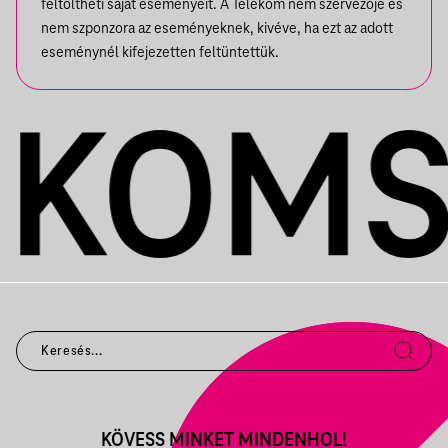
feltöltheti saját eseményeit. A Telekom nem szervezője és
nem szponzora az eseményeknek, kivéve, ha ezt az adott
eseménynél kifejezetten feltüntettük.
KÖVESS MINKET MINDENHOL!