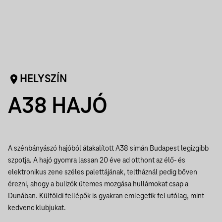
HELYSZÍN
A38 HAJÓ
A szénbányászó hajóból átakalított A38 simán Budapest legizgibb
szpotja. A hajó gyomra lassan 20 éve ad otthont az élő- és
elektronikus zene széles palettájának, teltháznál pedig bőven
érezni, ahogy a bulizók ütemes mozgása hullámokat csap a
Dunában. Külföldi fellépők is gyakran emlegetik fel utólag, mint
kedvenc klubjukat.