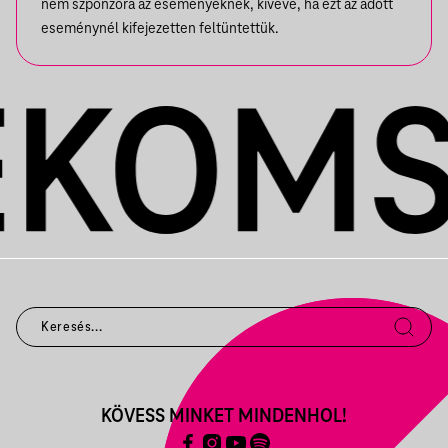
nem szponzora az eseményeknek, kivéve, ha ezt az adott
eseménynél kifejezetten feltüntettük.
KÖVESS MINKET MINDENHOL!