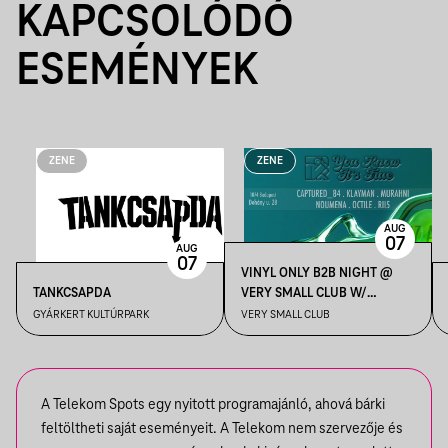
KAPCSOLÓDÓ
ESEMÉNYEK
ZENE
ZENE
AUG
07
AUG
07
VINYL ONLY B2B NIGHT @
TANKCSAPDA
VERY SMALL CLUB W/
KLAYMAN, OCTILE, RII5,
GYÁRKERT KULTÚRPARK
VERY SMALL CLUB
MURAHNI, NOUMENA,
CAPTURED_84
A Telekom Spots egy nyitott programajánló, ahová bárki
feltöltheti saját eseményeit. A Telekom nem szervezője és