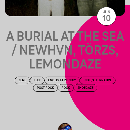
JUN
10
A BURIAL AT THE SEA
/ NEWHVN, TÖRZS,
LEMONDAZE
ZENE
KULT
ENGLISH-FRIENDLY
INDIE/ALTERNATIVE
POST-ROCK
ROCK
SHOEGAZE