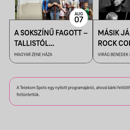
AUG
07
A SOKSZÍNŰ FAGOTT –
MÁSIK J
TALLISTÓL
ROCK CO
PIAZZOLLÁIG
VBH NYÁ
MAGYAR ZENE HÁZA
VIRÁG BENEDEK
A Telekom Spots egy nyitott programajánló, ahová bárki feltöl
feltüntettük.