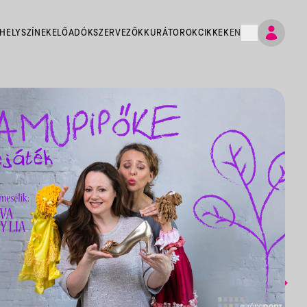
HELYSZÍNEK
ELŐADÓK
SZERVEZŐK
KURÁTOROK
CIKKEK
EN