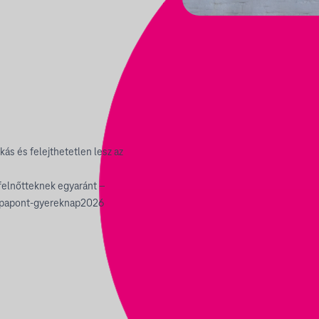
ás és felejthetetlen lesz az
felnőtteknek egyaránt –
uropapont-gyereknap2026