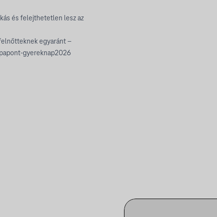
ás és felejthetetlen lesz az
felnőtteknek egyaránt –
uropapont-gyereknap2026