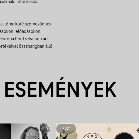
iáknak. Információ:
ai téma köré szerveződnek.
ításokon, előadásokon,
 Európa Pont szívesen ad
értékeivel összhangban álló
 ESEMÉNYEK
KULT