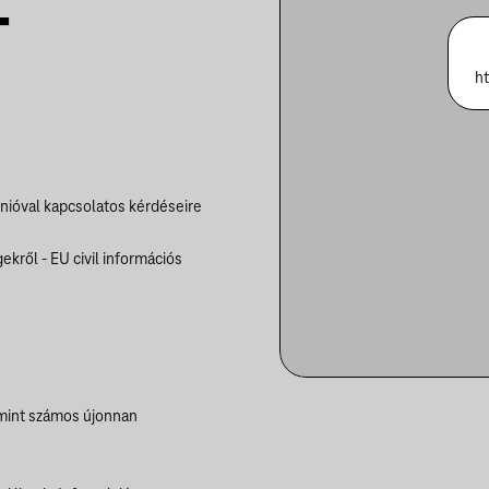
T
h
Unióval kapcsolatos kérdéseire
ekről - EU civil információs
amint számos újonnan