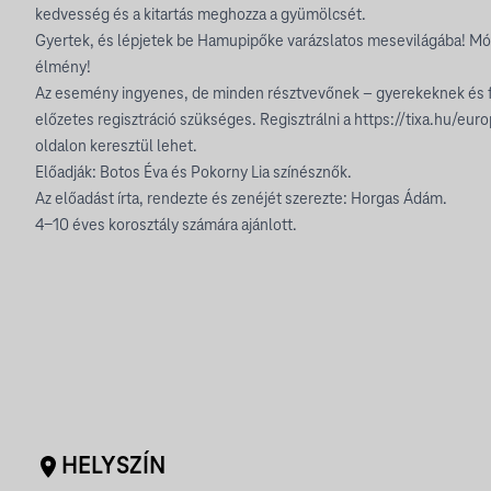
kedvesség és a kitartás meghozza a gyümölcsét.
Gyertek, és lépjetek be Hamupipőke varázslatos mesevilágába! Mók
élmény!
Az esemény ingyenes, de minden résztvevőnek – gyerekeknek és 
előzetes regisztráció szükséges. Regisztrálni a https://tixa.hu/e
oldalon keresztül lehet.
Előadják: Botos Éva és Pokorny Lia színésznők.
Az előadást írta, rendezte és zenéjét szerezte: Horgas Ádám.
4-10 éves korosztály számára ajánlott.
HELYSZÍN