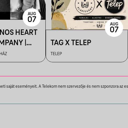
AUG
07
AUG
07
ÁNOS HEART
MPANY |
TAG X TELEP
R
 HÁZ
TELEP
theti saját eseményeit. A Telekom nem szervezője és nem szponzora az e