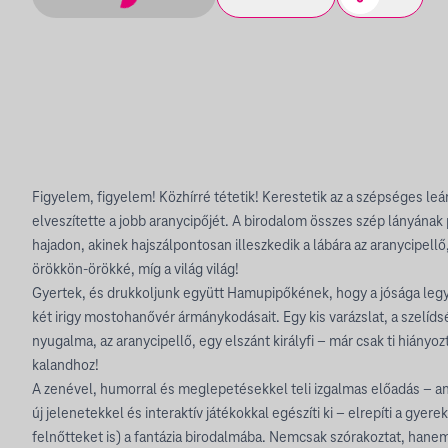
Figyelem, figyelem! Közhírré tétetik! Kerestetik az a szépséges leán
elveszítette a jobb aranycipőjét. A birodalom összes szép lányának p
hajadon, akinek hajszálpontosan illeszkedik a lábára az aranycipellő,
örökkön-örökké, míg a világ világ!
Gyertek, és drukkoljunk együtt Hamupipőkének, hogy a jósága leg
két irigy mostohanővér ármánykodásait. Egy kis varázslat, a szelíds
nyugalma, az aranycipellő, egy elszánt királyfi – már csak ti hiány
kalandhoz!
A zenével, humorral és meglepetésekkel teli izgalmas előadás – 
új jelenetekkel és interaktív játékokkal egészíti ki – elrepíti a gyer
felnőtteket is) a fantázia birodalmába. Nemcsak szórakoztat, han