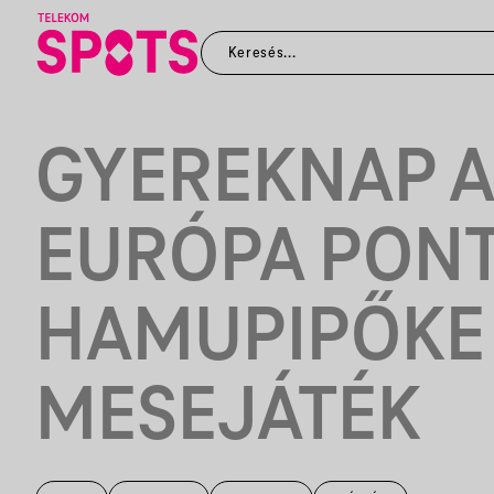
GYEREKNAP A
EURÓPA PON
HAMUPIPŐKE
MESEJÁTÉK