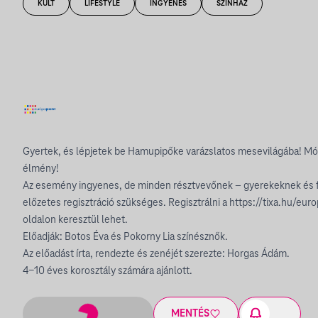
KULT
LIFESTYLE
INGYENES
SZÍNHÁZ
Gyertek, és lépjetek be Hamupipőke varázslatos mesevilágába! Mók
élmény!
Az esemény ingyenes, de minden résztvevőnek – gyerekeknek és 
előzetes regisztráció szükséges. Regisztrálni a https://tixa.hu/e
oldalon keresztül lehet.
Előadják: Botos Éva és Pokorny Lia színésznők.
Az előadást írta, rendezte és zenéjét szerezte: Horgas Ádám.
4-10 éves korosztály számára ajánlott.
MENTÉS