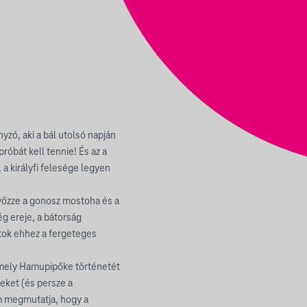
yzó, aki a bál utolsó napján
róbát kell tennie! És az a
 a királyfi felesége legyen
yőzze a gonosz mostoha és a
ég ereje, a bátorság
oztok ehhez a fergeteges
amely Hamupipőke történetét
ekeket (és persze a
em megmutatja, hogy a