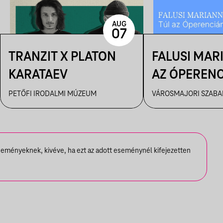
AUG
07
TRANZIT X PLATON
FALUSI MAR
KARATAEV
AZ ÓPEREN
PETŐFI IRODALMI MÚZEUM
VÁROSMAJORI SZABAD
seményeknek, kivéve, ha ezt az adott eseménynél kifejezetten