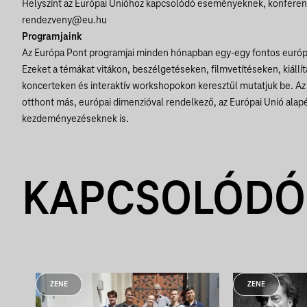
Helyszínt az Európai Unióhoz kapcsolódó eseményeknek, konferenc
rendezveny@eu.hu
Programjaink
Az Európa Pont programjai minden hónapban egy-egy fontos európ
Ezeket a témákat vitákon, beszélgetéseken, filmvetítéseken, kiáll
koncerteken és interaktív workshopokon keresztül mutatjuk be. Az
otthont más, európai dimenzióval rendelkező, az Európai Unió alap
kezdeményezéseknek is.
KAPCSOLÓDÓ
ZENE
ZENE