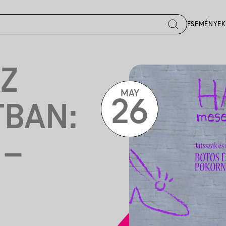
ESEMÉNYEK
Z
MAY
26
TBAN:
 –