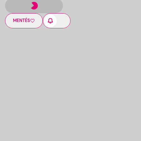
MENTÉS
10:00
-
11:00
MESÉLŐ MUZSIKA - PÉNZÜGYŐR
ZENEKAR: AKI NEM LÉP EGYSZERRE