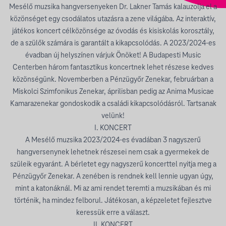
Mesélő muzsika hangversenyeken Dr. Lakner Tamás kalauzolja el a
közönséget egy csodálatos utazásra a zene világába. Az interaktív,
játékos koncert célközönsége az óvodás és kisiskolás korosztály,
de a szülők számára is garantált a kikapcsolódás. A 2023/2024-es
évadban új helyszínen várjuk Önöket! A Budapesti Music
Centerben három fantasztikus koncertnek lehet részese kedves
közönségünk. Novemberben a Pénzügyőr Zenekar, februárban a
Miskolci Szimfonikus Zenekar, áprilisban pedig az Anima Musicae
Kamarazenekar gondoskodik a családi kikapcsolódásról. Tartsanak
velünk!
I. KONCERT
A Mesélő muzsika 2023/2024-es évadában 3 nagyszerű
hangversenynek lehetnek részesei nem csak a gyermekek de
szüleik egyaránt. A bérletet egy nagyszerű koncerttel nyitja meg a
Pénzügyőr Zenekar. A zenében is rendnek kell lennie ugyan úgy,
mint a katonáknál. Mi az ami rendet teremti a muzsikában és mi
történik, ha mindez felborul. Játékosan, a képzeletet fejlesztve
keressük erre a választ.
II. KONCERT