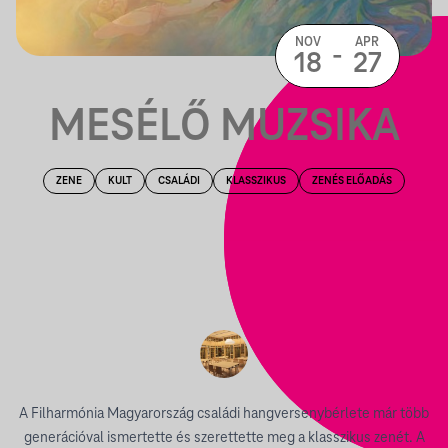
NOV
APR
-
18
27
MESÉLŐ MUZSIKA
ZENE
KULT
CSALÁDI
KLASSZIKUS
ZENÉS ELŐADÁS
A Filharmónia Magyarország családi hangversenybérlete már több
generációval ismertette és szerettette meg a klasszikus zenét. A