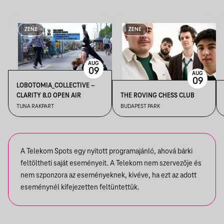
ZENE
ZENE
AUG
09
AUG
09
LOBOTOMIA_COLLECTIVE –
CLARITY 8.0 OPEN AIR
THE ROVING CHESS CLUB
TUNA RAKPART
BUDAPEST PARK
A Telekom Spots egy nyitott programajánló, ahová bárki
feltöltheti saját eseményeit. A Telekom nem szervezője és
nem szponzora az eseményeknek, kivéve, ha ezt az adott
eseménynél kifejezetten feltüntettük.