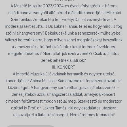
A Mesélő Muzsika 2023/2024-es évada folytatódik, a három
családi handversenyből álló bérlet második koncertjén a Miskolci
Szimfonikus Zenekar lép fel, Erdélyi Dániel vezényletével. A
moderálásáért ezúttal is Dr. Lakner Tamás felel és hogy miről is fog
szólni a hangverseny? Bekukucskálunk a zeneszerzők műhelyébe!
Választ keresünk arra, hogy milyen zenei megoldásokat használnak
a zeneszerzők a különböző állatok karakterének érzékletes
megjelenítéséhez? Miért állati jók ezek a zenék? Csak az állatos
zenék lehetnek állati jók?
III. KONCERT
A Mesélő Muzsika új évadának harmadik és egyben utolsó
koncertjén az Anima Musicae Kamarazenekar fogja szórakoztatni a
közönséget. A hangverseny során elhangzavan játékos zenék –
zenés játékok azzal a hangszercsaláddal, amelyik a koncert
címében feltüntetett módon szólal meg. Szerkesztő és moderátor
ezúttal is Prof. dr. Lakner Tamás, aki egy csodálatos utazásra
kalauzolja el a fiatal közönséget. Nem érdemes lemaradni!