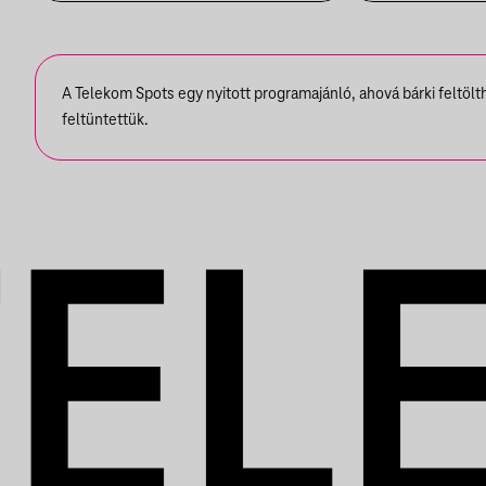
ÉS BESZÉLGETÉS
JÓNÁS GÉ
ZENEKAR
ROBY LAK
A Telekom Spots egy nyitott programajánló, ahová bárki feltöl
EMILIO
feltüntettük.