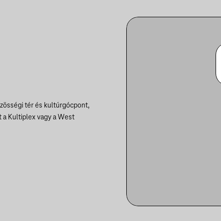
össégi tér és kultúrgócpont,
 a Kultiplex vagy a West