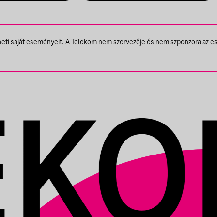
ZA ÉS
A, VENDÉG:
ATOS,
theti saját eseményeit. A Telekom nem szervezője és nem szponzora az e