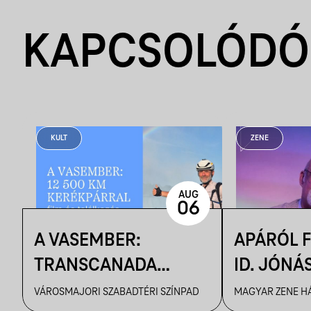
KAPCSOLÓDÓ
KULT
ZENE
AUG
06
A VASEMBER:
APÁRÓL F
TRANSCANADA
ID. JÓNÁ
ULTRA FILMVETÍTÉS
ZENEKARA
VÁROSMAJORI SZABADTÉRI SZÍNPAD
MAGYAR ZENE H