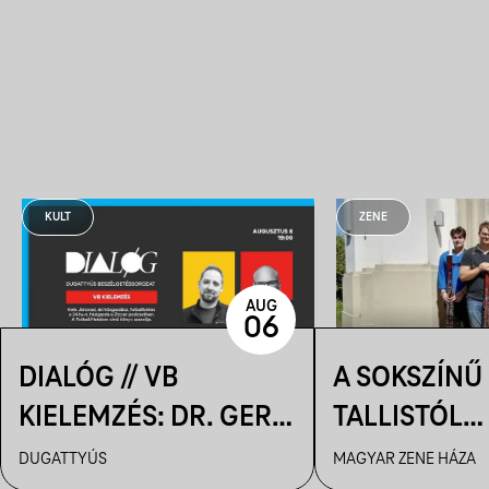
KULT
ZENE
AUG
06
DIALÓG // VB
A SOKSZÍNŰ
KIELEMZÉS: DR. GERŐ
TALLISTÓL
TAMÁS ÉS KELE
PIAZZOLLÁI
DUGATTYÚS
MAGYAR ZENE HÁZA