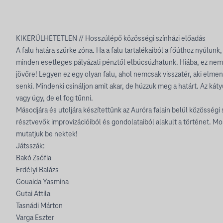
KIKERÜLHETETLEN // Hosszúlépő közösségi színházi előadás
A falu határa szürke zóna. Ha a falu tartalékaiból a főúthoz nyúlunk, 
minden esetleges pályázati pénztől elbúcsúzhatunk. Hiába, ez nem 
jövőre! Legyen ez egy olyan falu, ahol nemcsak visszatér, aki elm
senki. Mindenki csináljon amit akar, de húzzuk meg a határt. Az káty
vagy úgy, de el fog tűnni.
Másodjára és utoljára készítettünk az Auróra falain belül közösségi 
résztvevők improvizációiból és gondolataiból alakult a történet. M
mutatjuk be nektek!
Játsszák:
Bakó Zsófia
Erdélyi Balázs
Gouaida Yasmina
Gutai Attila
Tasnádi Márton
Varga Eszter