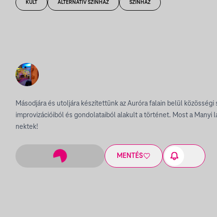
KULT
ALTERNATÍV SZÍNHÁZ
SZÍNHÁZ
Másodjára és utoljára készítettünk az Auróra falain belül közösségi 
improvizációiból és gondolataiból alakult a történet. Most a Manyi
nektek!
MENTÉS