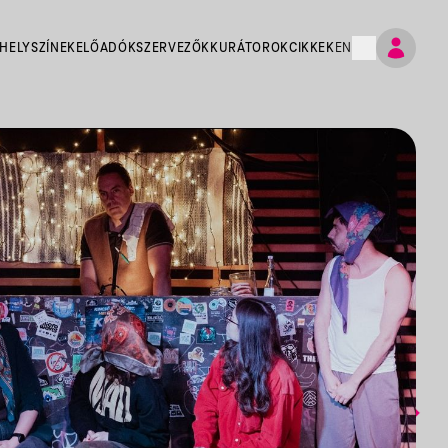
HELYSZÍNEK
ELŐADÓK
SZERVEZŐK
KURÁTOROK
CIKKEK
EN