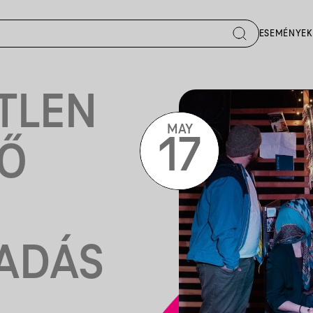
ESEMÉNYEK
TLEN
MAY
17
PŐ
ŐADÁS