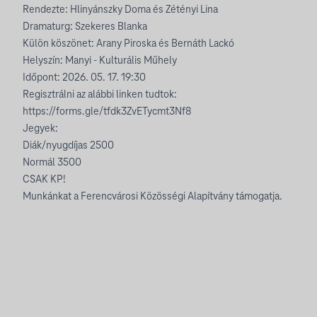
Rendezte: Hlinyánszky Doma és Zétényi Lina
Dramaturg: Szekeres Blanka
Külön köszönet: Arany Piroska és Bernáth Lackó
Helyszín: Manyi - Kulturális Műhely
Időpont: 2026. 05. 17. 19:30
Regisztrálni az alábbi linken tudtok:
https://forms.gle/tfdk3ZvETycmt3Nf8
Jegyek:
Diák/nyugdíjas 2500
Normál 3500
CSAK KP!
Munkánkat a Ferencvárosi Közösségi Alapítvány támogatja.