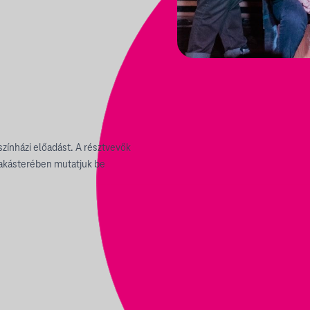
színházi előadást. A résztvevők
 lakásterében mutatjuk be