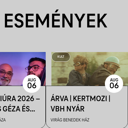
 ESEMÉNYEK
KULT
AUG
AUG
06
06
IÚRA 2026 –
ÁRVA | KERTMOZI |
S GÉZA ÉS
VBH NYÁR
 & IFJ.
ÁZA
VIRÁG BENEDEK HÁZ