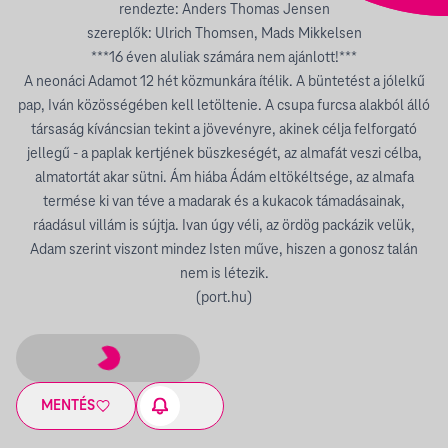
rendezte: Anders Thomas Jensen
szereplők: Ulrich Thomsen, Mads Mikkelsen
***16 éven aluliak számára nem ajánlott!***
A neonáci Adamot 12 hét közmunkára ítélik. A büntetést a jólelkű
pap, Iván közösségében kell letöltenie. A csupa furcsa alakból álló
társaság kíváncsian tekint a jövevényre, akinek célja felforgató
jellegű - a paplak kertjének büszkeségét, az almafát veszi célba,
almatortát akar sütni. Ám hiába Ádám eltökéltsége, az almafa
termése ki van téve a madarak és a kukacok támadásainak,
ráadásul villám is sújtja. Ivan úgy véli, az ördög packázik velük,
Adam szerint viszont mindez Isten műve, hiszen a gonosz talán
nem is létezik.
(
port.hu
)
MENTÉS