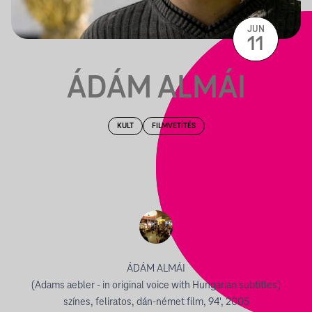
JUN
11
ÁDÁM ALMÁI
KULT
FILMVETÍTÉS
ÁDÁM ALMÁI
(Adams aebler - in original voice with Hungarian subtitles)
színes, feliratos, dán-német film, 94', 2005