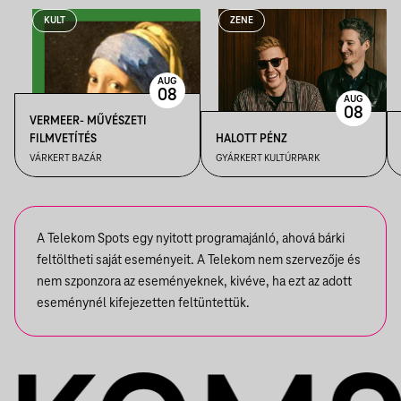
KULT
ZENE
AUG
08
AUG
08
VERMEER- MŰVÉSZETI
FILMVETÍTÉS
HALOTT PÉNZ
VÁRKERT BAZÁR
GYÁRKERT KULTÚRPARK
A Telekom Spots egy nyitott programajánló, ahová bárki
feltöltheti saját eseményeit. A Telekom nem szervezője és
nem szponzora az eseményeknek, kivéve, ha ezt az adott
eseménynél kifejezetten feltüntettük.