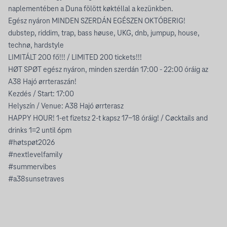
naplementében a Duna fölött køktéllal a kezünkben.
Egész nyáron MINDEN SZERDÁN EGÉSZEN OKTÓBERIG!
dubstep, riddim, trap, bass høuse, UKG, dnb, jumpup, house,
technø, hardstyle
LIMITÁLT 200 fő!!! / LIMITED 200 tickets!!!
HØT SPØT egész nyáron, minden szerdán 17:00 - 22:00 óráig az
A38 Hajó ørrteraszán!
Kezdés / Start: 17:00
Helyszín / Venue: A38 Hajó ørrterasz
HAPPY HOUR! 1-et fizetsz 2-t kapsz 17-18 óráig! / Cøcktails and
drinks 1=2 until 6pm
#høtspøt2026
#nextlevelfamily
#summervibes
#a38sunsetraves