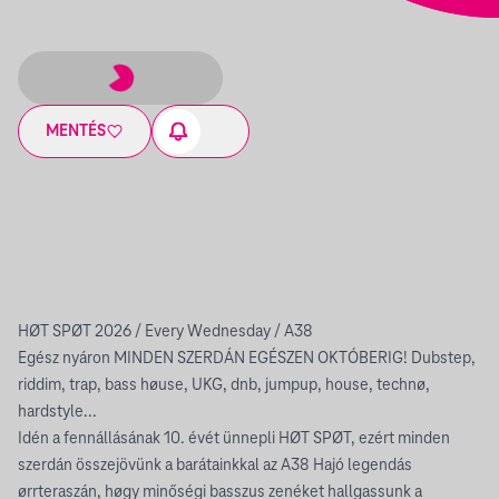
MENTÉS
HØT SPØT 2026 / Every Wednesday / A38
Egész nyáron MINDEN SZERDÁN EGÉSZEN OKTÓBERIG! Dubstep,
riddim, trap, bass høuse, UKG, dnb, jumpup, house, technø,
hardstyle...
Idén a fennállásának 10. évét ünnepli HØT SPØT, ezért minden
szerdán összejövünk a barátainkkal az A38 Hajó legendás
ørrteraszán, høgy minőségi basszus zenéket hallgassunk a