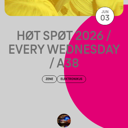
JUN
03
HØT SPØT 2026 /
EVERY WEDNESDAY
/ A38
ZENE
ELEKTRONIKUS