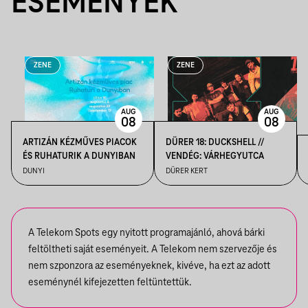
ESEMÉNYEK
ZENE
ZENE
AUG
AUG
08
08
ARTIZÁN KÉZMŰVES PIACOK
DÜRER 18: DUCKSHELL //
ÉS RUHATURIK A DUNYIBAN
VENDÉG: VÁRHEGYUTCA
DUNYI
DÜRER KERT
A Telekom Spots egy nyitott programajánló, ahová bárki
feltöltheti saját eseményeit. A Telekom nem szervezője és
nem szponzora az eseményeknek, kivéve, ha ezt az adott
eseménynél kifejezetten feltüntettük.