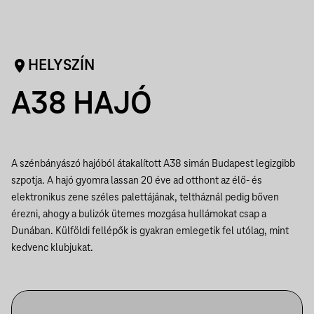
HELYSZÍN
A38 HAJÓ
A szénbányászó hajóból átakalított A38 simán Budapest legizgibb
szpotja. A hajó gyomra lassan 20 éve ad otthont az élő- és
elektronikus zene széles palettájának, teltháznál pedig bőven
érezni, ahogy a bulizók ütemes mozgása hullámokat csap a
Dunában. Külföldi fellépők is gyakran emlegetik fel utólag, mint
kedvenc klubjukat.