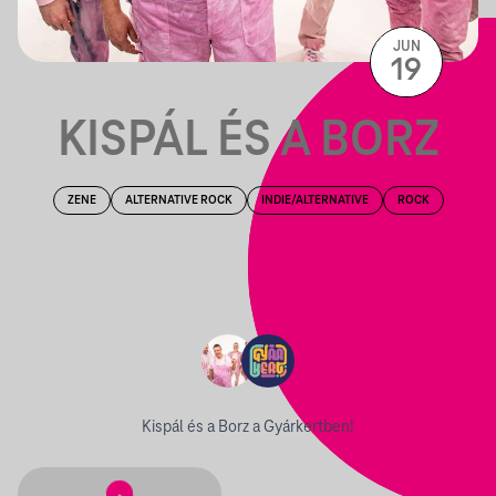
JUN
19
KISPÁL ÉS A BORZ
ZENE
ALTERNATIVE ROCK
INDIE/ALTERNATIVE
ROCK
Kispál és a Borz a Gyárkertben!