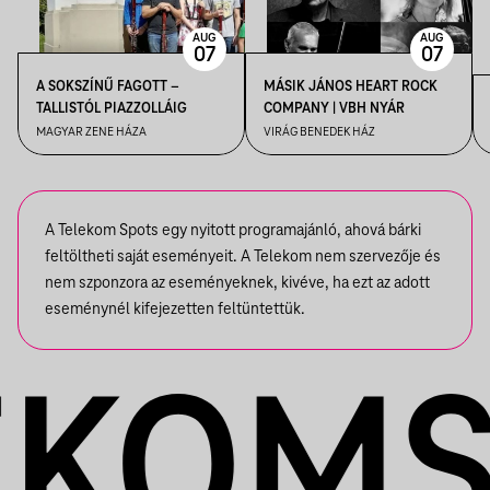
AUG
AUG
07
07
A SOKSZÍNŰ FAGOTT –
MÁSIK JÁNOS HEART ROCK
TALLISTÓL PIAZZOLLÁIG
COMPANY | VBH NYÁR
MAGYAR ZENE HÁZA
VIRÁG BENEDEK HÁZ
A Telekom Spots egy nyitott programajánló, ahová bárki
feltöltheti saját eseményeit. A Telekom nem szervezője és
nem szponzora az eseményeknek, kivéve, ha ezt az adott
eseménynél kifejezetten feltüntettük.