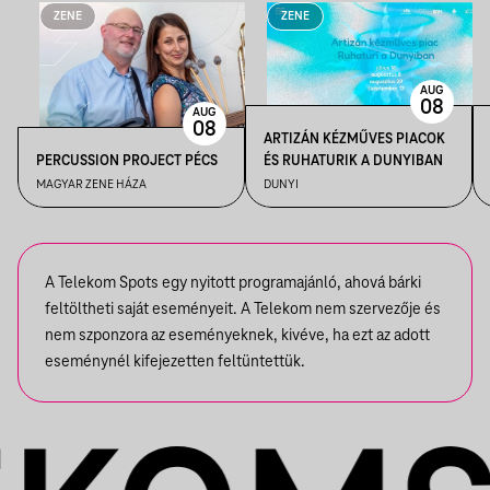
ZENE
ZENE
AUG
08
AUG
08
ARTIZÁN KÉZMŰVES PIACOK
PERCUSSION PROJECT PÉCS
ÉS RUHATURIK A DUNYIBAN
MAGYAR ZENE HÁZA
DUNYI
A Telekom Spots egy nyitott programajánló, ahová bárki
feltöltheti saját eseményeit. A Telekom nem szervezője és
nem szponzora az eseményeknek, kivéve, ha ezt az adott
eseménynél kifejezetten feltüntettük.