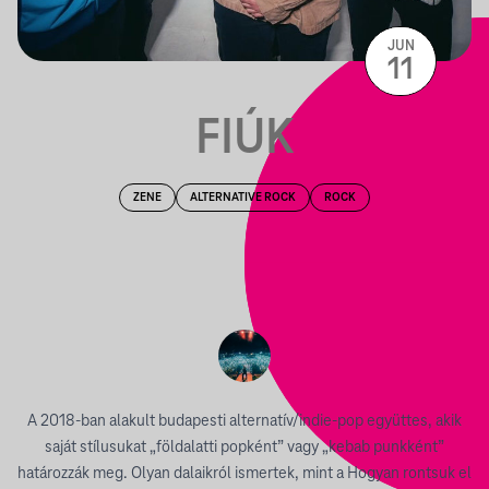
JUN
11
FIÚK
ZENE
ALTERNATIVE ROCK
ROCK
A 2018-ban alakult budapesti alternatív/indie-pop együttes, akik
saját stílusukat „földalatti popként” vagy „kebab punkként”
határozzák meg. Olyan dalaikról ismertek, mint a Hogyan rontsuk el