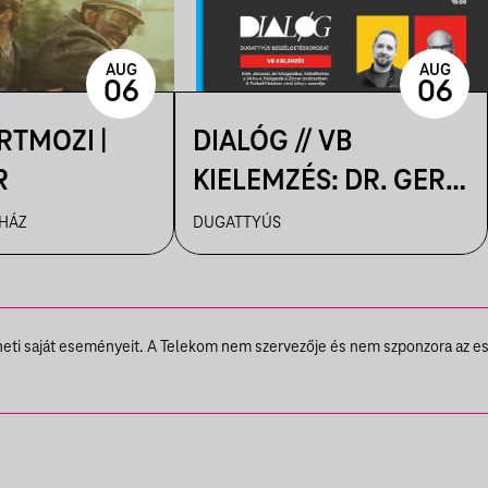
AUG
AUG
06
06
ERTMOZI |
DIALÓG // VB
R
KIELEMZÉS: DR. GERŐ
TAMÁS ÉS KELE
 HÁZ
DUGATTYÚS
JÁNOS
BESZÉLGETÉSE
theti saját eseményeit. A Telekom nem szervezője és nem szponzora az e