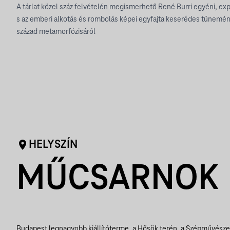
A tárlat közel száz felvételén megismerhető René Burri egyéni, e
s az emberi alkotás és rombolás képei egyfajta keserédes tünemén
század metamorfózisáról
HELYSZÍN
MŰCSARNOK
Budapest legnagyobb kiállítóterme, a Hősök terén, a Szépművész