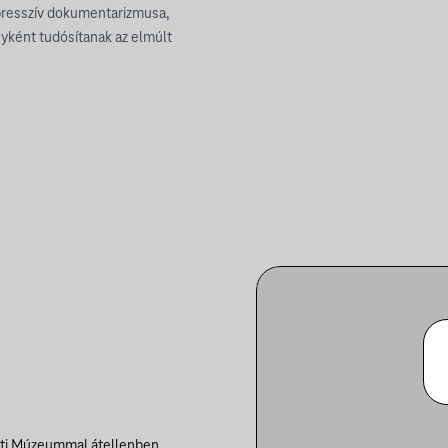
xpresszív dokumentarizmusa,
yként tudósítanak az elmúlt
eti Múzeummal átellenben.