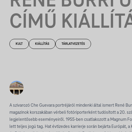
RENÉ BURRI 
CÍMŰ KIÁLLÍT
KULT
KIÁLLÍTÁS
TÁRLATVEZETÉS
A szivarozó Che Guevara portréjáról mindenki által ismert René Bu
magazinok korszakában vérbeli fotóriporterként tudósított a 20. s
legjelentősebb eseményeiről. 1955-ben csatlakozott a Magnum F
lett teljes jogú tag. Hat évtizedes karrierje során bejárta Európát, 