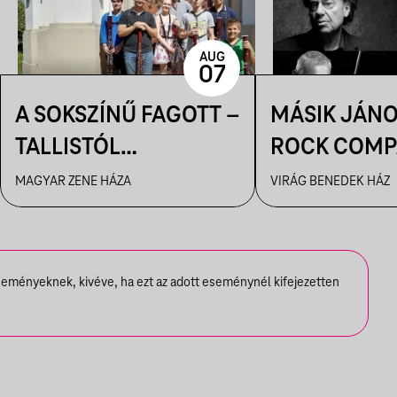
AUG
07
A SOKSZÍNŰ FAGOTT –
MÁSIK JÁNO
TALLISTÓL
ROCK COMP
PIAZZOLLÁIG
VBH NYÁR
MAGYAR ZENE HÁZA
VIRÁG BENEDEK HÁZ
seményeknek, kivéve, ha ezt az adott eseménynél kifejezetten