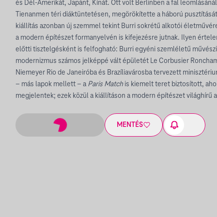
és Dél-Amerikát, Japánt, Kínát. Ott volt Berlinben a fal leomlásán
Tienanmen téri diáktüntetésen, megörökítette a háború pusztításá
kiállítás azonban új szemmel tekint Burri sokrétű alkotói életművére
a modern építészet formanyelvén is kifejezésre jutnak. Ilyen értel
előtti tisztelgésként is felfogható: Burri egyéni szemléletű művész
modernizmus számos jelképpé vált épületét Le Corbusier Ronchamp
Niemeyer Rio de Janeiróba és Brazíliavárosba tervezett minisztéri
– más lapok mellett – a
Paris Match
is kiemelt teret biztosított, ah
megjelentek; ezek közül a kiállításon a modern építészet világhírű 
MENTÉS