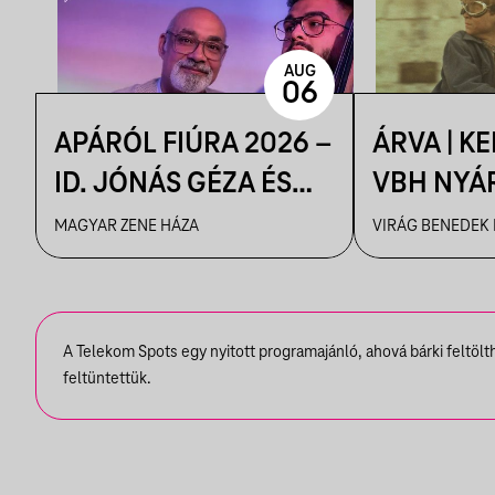
AUG
06
APÁRÓL FIÚRA 2026 –
ÁRVA | K
ID. JÓNÁS GÉZA ÉS
VBH NYÁ
ZENEKARA & IFJ.
MAGYAR ZENE HÁZA
VIRÁG BENEDEK
JÓNÁS GÉZA ÉS
ZENEKARA, VENDÉG:
ROBY LAKATOS,
A Telekom Spots egy nyitott programajánló, ahová bárki feltöl
EMILIO
feltüntettük.