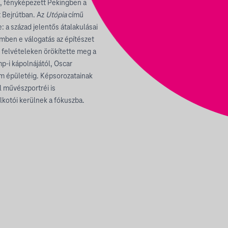
ál, fényképezett Pekingben a
t Bejrútban. Az
Utópia
című
: a század jelentős átalakulásai
emben e válogatás az építészet
i felvételeken örökítette meg a
-i kápolnájától, Oscar
um épületéig. Képsorozatainak
ol művészportréi is
alkotói kerülnek a fókuszba.