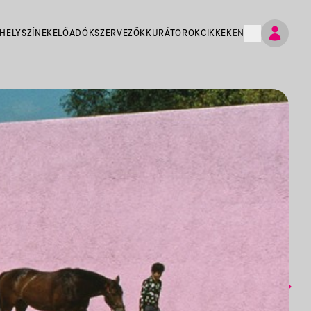
HELYSZÍNEK
ELŐADÓK
SZERVEZŐK
KURÁTOROK
CIKKEK
EN