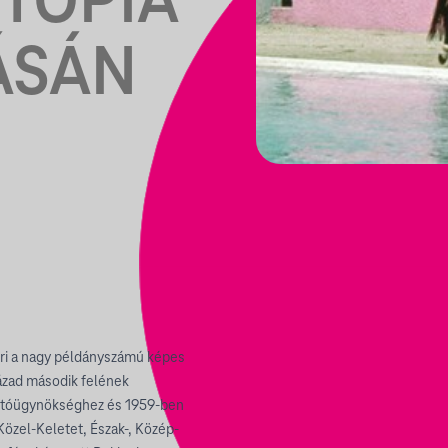
UTÓPIA
ÁSÁN
rri a nagy példányszámú képes
zázad második felének
otóügynökséghez és 1959-ben
a Közel-Keletet, Észak-, Közép-