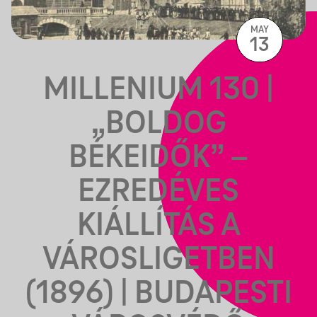
MAY
13
MILLENIUM 130 |
„BOLDOG
BÉKEIDŐK” –
EZREDÉVES
KIÁLLÍTÁS A
VÁROSLIGETBEN
(1896) | BUDAPESTI