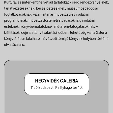
Kulturális színtérként helyet ad tárlatokat kísérő rendezvényeknek,
tárlatvezetéseknek, beszélgetéseknek, múzeumpedagógiai
foglalkozásoknak, valamint más művészeti és irodalmi
programoknak, művészettörténeti előadásoknak, irodalmi
esteknek, könyvbemutatóknak, műterem-látogatásoknak. A
kiállítások ideje alatt, nyitvatartási időben, lehetőség van a Galéria
könyvtárában található művészeti témájú könyvek helyben történő
olvasására is.
HEGYVIDÉK GALÉRIA
1126 Budapest, Királyhágó tér 10.