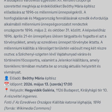
A Budapesti Városvédő Egyesület XII. kerületi csoportja
szeretettel meghívja az érdeklődőket Beöthy Mária építész
előadására az 1896-os millenniumi ünnepségekről. A
honfoglalásnak és Magyarország fennállásának ezredik évfordulója
alkalmából millenniumi ünnepségsorozatot rendeztek
országszerte 1896. május 2. és október 31. között. A képviselőház
1896. április 21-én ünnepélyes ülésen tárgyalta és fogadta el azt a
törvénycikket, amely az ezredéves ünnepet törvénybe iktatta. A
millenniumi kiállítás a Városliget területén valósult meg két részre
osztva: a Széchenyi-szigeten lévő Vajdahunyad várára és
történelmi főcsoportra, valamint a Jelenkori kiállításra, amely
tizenkilenc témában mutatta be az ország aktuális helyzetét és
vívmányait.
👤 Előadó:
Beöthy Mária
építész
📆 Időpont:
2026. május 13. (szerda) 17:00
📍 Helyszín:
Hegyvidék Galéria
, 1126 Budapest, Királyhágó tér 10.
A részvétel ingyenes.
Fotó // Az Ezredéves Országos Kiállítás katonai léghajója, 1896
(forrás:
Wikimedia Commons
)