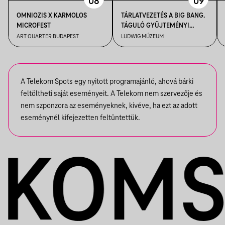
08
09
OMNIOZIS X KARMOLOS
TÁRLATVEZETÉS A BIG BANG.
MICROFEST
TÁGULÓ GYŰJTEMÉNYI
HORIZONTOK CÍMŰ
ART QUARTER BUDAPEST
LUDWIG MÚZEUM
KIÁLLÍTÁSBAN
A Telekom Spots egy nyitott programajánló, ahová bárki
feltöltheti saját eseményeit. A Telekom nem szervezője és
nem szponzora az eseményeknek, kivéve, ha ezt az adott
eseménynél kifejezetten feltüntettük.