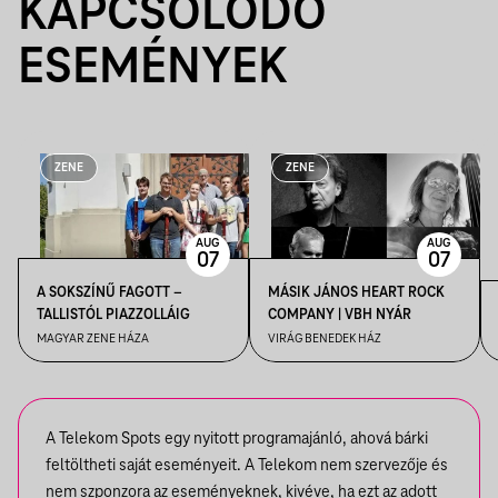
KAPCSOLÓDÓ
ESEMÉNYEK
ZENE
ZENE
AUG
AUG
07
07
A SOKSZÍNŰ FAGOTT –
MÁSIK JÁNOS HEART ROCK
TALLISTÓL PIAZZOLLÁIG
COMPANY | VBH NYÁR
MAGYAR ZENE HÁZA
VIRÁG BENEDEK HÁZ
A Telekom Spots egy nyitott programajánló, ahová bárki
feltöltheti saját eseményeit. A Telekom nem szervezője és
nem szponzora az eseményeknek, kivéve, ha ezt az adott