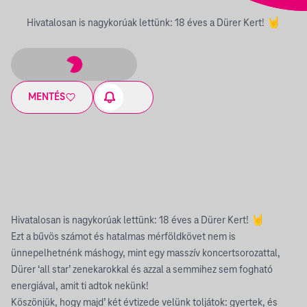
Hivatalosan is nagykorúak lettünk: 18 éves a Dürer Kert! 🤘
MENTÉS
Hivatalosan is nagykorúak lettünk: 18 éves a Dürer Kert! 🤘
Ezt a bűvös számot és hatalmas mérföldkövet nem is
ünnepelhetnénk máshogy, mint egy masszív koncertsorozattal,
Dürer ‘all star’ zenekarokkal és azzal a semmihez sem fogható
energiával, amit ti adtok nekünk!
Köszönjük, hogy majd’ két évtizede velünk toljátok: gyertek, és