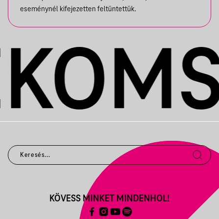
eseménynél kifejezetten feltüntettük.
KÖVESS MINKET MINDENHOL!