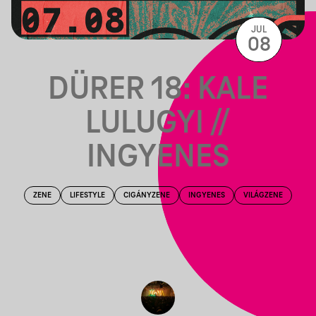
JUL
08
DÜRER 18: KALE
LULUGYI //
INGYENES
ZENE
LIFESTYLE
CIGÁNYZENE
INGYENES
VILÁGZENE