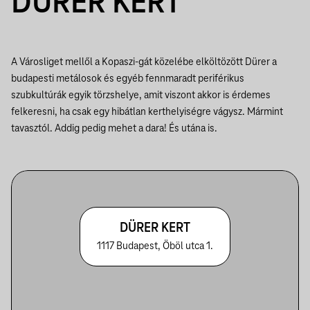
DÜRER KERT
A Városliget mellől a Kopaszi-gát közelébe elköltözött Dürer a
budapesti metálosok és egyéb fennmaradt periférikus
szubkultúrák egyik törzshelye, amit viszont akkor is érdemes
felkeresni, ha csak egy hibátlan kerthelyiségre vágysz. Mármint
tavasztól. Addig pedig mehet a dara! És utána is.
DÜRER KERT
1117 Budapest, Öböl utca 1.