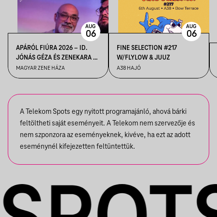
AUG
AUG
06
06
APÁRÓL FIÚRA 2026 – ID.
FINE SELECTION #217
JÓNÁS GÉZA ÉS ZENEKARA &
W/FLYLOW & JUUZ
IFJ. JÓNÁS GÉZA ÉS
MAGYAR ZENE HÁZA
A38 HAJÓ
ZENEKARA, VENDÉG: ROBY
LAKATOS, EMILIO
A Telekom Spots egy nyitott programajánló, ahová bárki
feltöltheti saját eseményeit. A Telekom nem szervezője és
nem szponzora az eseményeknek, kivéve, ha ezt az adott
eseménynél kifejezetten feltüntettük.