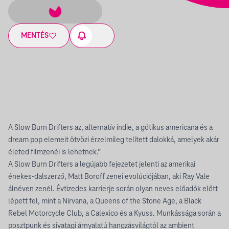
MENTÉS
A Slow Burn Drifters az, alternatív indie, a gótikus americana és a
dream pop elemeit ötvözi érzelmileg telített dalokká, amelyek akár
életed filmzenéi is lehetnek.”
A Slow Burn Drifters a legújabb fejezetet jelenti az amerikai
énekes-dalszerző, Matt Boroff zenei evolúciójában, aki Ray Vale
álnéven zenél. Évtizedes karrierje során olyan neves előadók előtt
lépett fel, mint a Nirvana, a Queens of the Stone Age, a Black
Rebel Motorcycle Club, a Calexico és a Kyuss. Munkássága során a
posztpunk és sivatagi árnyalatú hangzásvilágtól az ambient