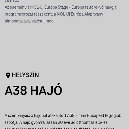
várható.
Az esemény a MOL-Új Európa Stage - Európa feltörekvő hangjai
programsorozat részeként, a MOL-Új Európa Alapítvány
támogatásával valósul meg.
HELYSZÍN
A38 HAJÓ
A szénbányászó hajóból átakalított A38 simán Budapest legizgibb
szpotja. A hajó gyomra lassan 20 éve ad otthont az élő- és