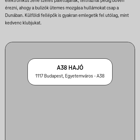
elektronikus zene széles palettájának, teltháznál pedig bőven
érezni, ahogy a bulizók ütemes mozgása hullámokat csap a
Dunában. Külföldi fellépők is gyakran emlegetik fel utólag, mint
kedvenc klubjukat.
A38 HAJÓ
1117 Budapest, Egyetemváros - A38