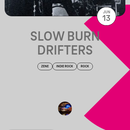
JUN
13
SLOW BURN
DRIFTERS
ZENE
INDIE ROCK
ROCK