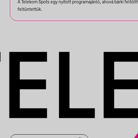
A Telekom Spots egy nyitott programajánló, ahová bárki feltöl
feltüntettük.