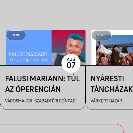
ZENE
ZENE
AUG
07
FALUSI MARIANN: TÚL
NYÁRESTI
AZ ÓPERENCIÁN
TÁNCHÁZAK
FANFARA C
VÁROSMAJORI SZABADTÉRI SZÍNPAD
VÁRKERT BAZÁR