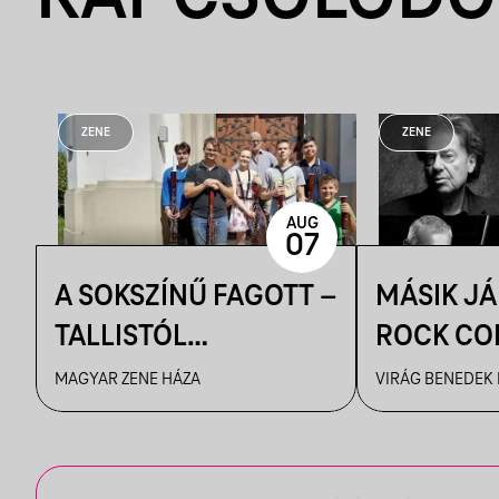
ZENE
ZENE
AUG
07
A SOKSZÍNŰ FAGOTT –
MÁSIK J
TALLISTÓL
ROCK CO
PIAZZOLLÁIG
VBH NYÁ
MAGYAR ZENE HÁZA
VIRÁG BENEDEK