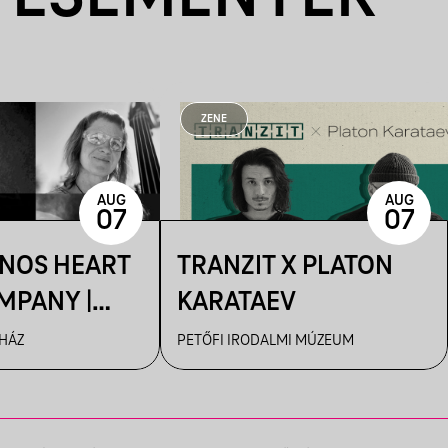
ZENE
AUG
AUG
07
07
ÁNOS HEART
TRANZIT X PLATON
MPANY |
KARATAEV
R
 HÁZ
PETŐFI IRODALMI MÚZEUM