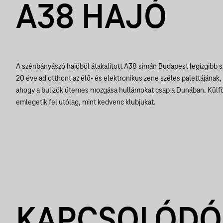
A38 HAJÓ
A szénbányászó hajóból átakalított A38 simán Budapest legizgibb s
20 éve ad otthont az élő- és elektronikus zene széles palettájának,
ahogy a bulizók ütemes mozgása hullámokat csap a Dunában. Külföl
emlegetik fel utólag, mint kedvenc klubjukat.
KAPCSOLÓDÓ