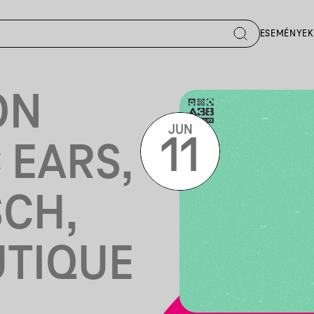
ESEMÉNYEK
ON
JUN
11
 EARS,
SCH,
UTIQUE