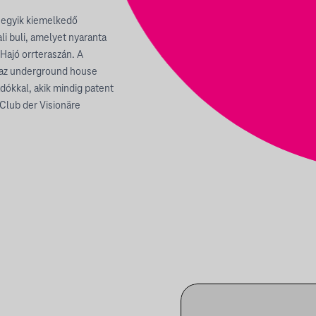
k egyik kiemelkedő
i buli, amelyet nyaranta
Hajó orrteraszán. A
n az underground house
dókkal, akik mindig patent
Club der Visionäre