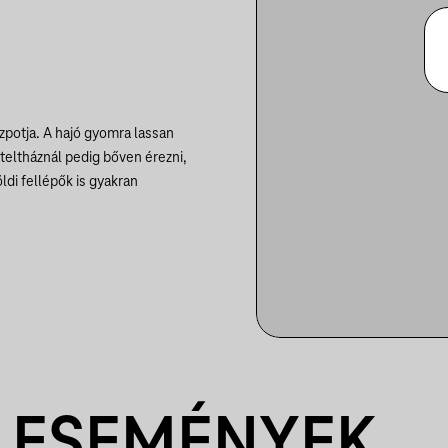
zpotja. A hajó gyomra lassan
 teltháznál pedig bőven érezni,
di fellépők is gyakran
 ESEMÉNYEK