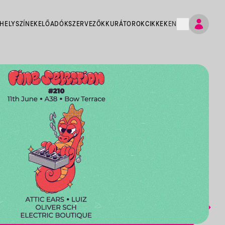
HELYSZÍNEK
ELŐADÓK
SZERVEZŐK
KURÁTOROK
CIKKEK
EN