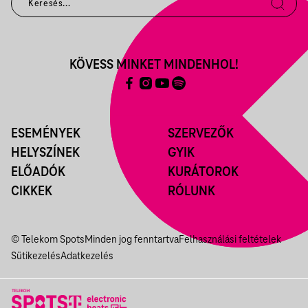
KÖVESS MINKET MINDENHOL!
ESEMÉNYEK
SZERVEZŐK
HELYSZÍNEK
GYIK
ELŐADÓK
KURÁTOROK
CIKKEK
RÓLUNK
© Telekom Spots
Minden jog fenntartva
Felhasználási feltételek
Sütikezelés
Adatkezelés