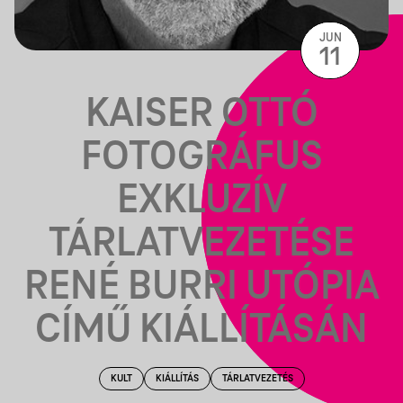
JUN
11
KAISER OTTÓ
FOTOGRÁFUS
EXKLUZÍV
TÁRLATVEZETÉSE
RENÉ BURRI UTÓPIA
CÍMŰ KIÁLLÍTÁSÁN
KULT
KIÁLLÍTÁS
TÁRLATVEZETÉS