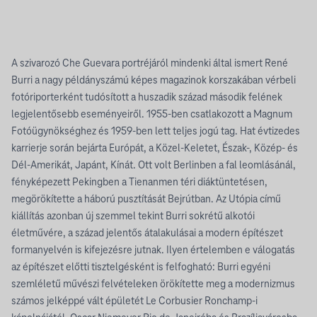
A szivarozó Che Guevara portréjáról mindenki által ismert René
Burri a nagy példányszámú képes magazinok korszakában vérbeli
fotóriporterként tudósított a huszadik század második felének
legjelentősebb eseményeiről. 1955-ben csatlakozott a Magnum
Fotóügynökséghez és 1959-ben lett teljes jogú tag. Hat évtizedes
karrierje során bejárta Európát, a Közel-Keletet, Észak-, Közép- és
Dél-Amerikát, Japánt, Kínát. Ott volt Berlinben a fal leomlásánál,
fényképezett Pekingben a Tienanmen téri diáktüntetésen,
megörökítette a háború pusztítását Bejrútban. Az Utópia című
kiállítás azonban új szemmel tekint Burri sokrétű alkotói
életművére, a század jelentős átalakulásai a modern építészet
formanyelvén is kifejezésre jutnak. Ilyen értelemben e válogatás
az építészet előtti tisztelgésként is felfogható: Burri egyéni
szemléletű művészi felvételeken örökítette meg a modernizmus
számos jelképpé vált épületét Le Corbusier Ronchamp-i