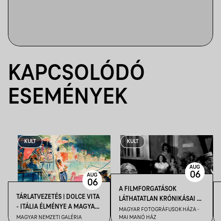
KAPCSOLÓDÓ
ESEMÉNYEK
KULT
KULT
AUG
06
AUG
06
A FILMFORGATÁSOK
TÁRLATVEZETÉS | DOLCE VITA
LÁTHATATLAN KRÓNIKÁSAI –
- ITÁLIA ÉLMÉNYE A MAGYAR
KENDE TAMÁS FILMFOTÓS
MAGYAR FOTOGRÁFUSOK HÁZA -
MŰVÉSZETBEN
MAGYAR NEMZETI GALÉRIA
MAI MANÓ HÁZ
VEZETÉSE A FELVÉTEL! CÍMŰ