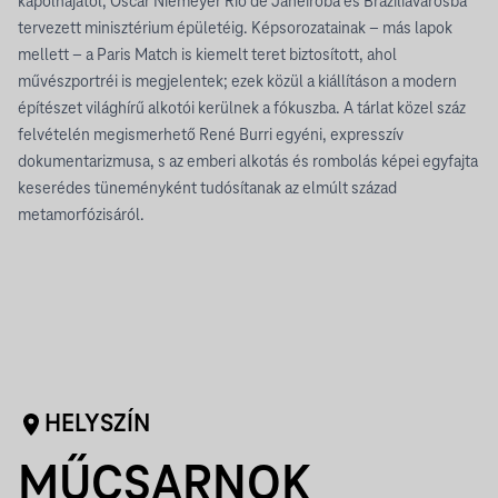
kápolnájától, Oscar Niemeyer Rio de Janeiróba és Brazíliavárosba
tervezett minisztérium épületéig. Képsorozatainak – más lapok
mellett – a Paris Match is kiemelt teret biztosított, ahol
művészportréi is megjelentek; ezek közül a kiállításon a modern
építészet világhírű alkotói kerülnek a fókuszba. A tárlat közel száz
felvételén megismerhető René Burri egyéni, expresszív
dokumentarizmusa, s az emberi alkotás és rombolás képei egyfajta
keserédes tüneményként tudósítanak az elmúlt század
metamorfózisáról.
HELYSZÍN
MŰCSARNOK