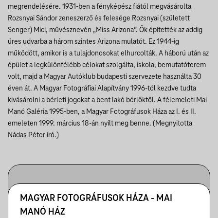
megrendelésére. 1931-ben a fényképész fiától megvásárolta
Rozsnyai Sándor zeneszerző és felesége Rozsnyai (született
Senger) Mici, művésznevén „Miss Arizona”. Ők építették az addig
üres udvarba a három szintes Arizona mulatót. Ez 1944-ig
működött, amikor is a tulajdonosokat elhurcolták. A háború után az
épület a legkülönfélébb célokat szolgálta, iskola, bemutatóterem
volt, majd a Magyar Autóklub budapesti szervezete használta 30
éven át.
A Magyar Fotográfiai Alapítvány 1996-tól kezdve tudta
kivásárolni a bérleti jogokat a bent lakó bérlőktől. A félemeleti Mai
Manó Galéria 1995-ben, a Magyar Fotográfusok Háza az I. és II.
emeleten 1999. március 18-án nyílt meg benne. (Megnyitotta
Nádas Péter író.)
MAGYAR FOTOGRÁFUSOK HÁZA - MAI
MANÓ HÁZ