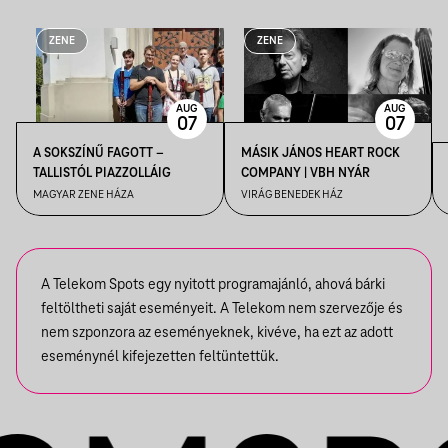
ZENE
ZENE
AUG
AUG
07
07
A SOKSZÍNŰ FAGOTT –
MÁSIK JÁNOS HEART ROCK
TALLISTÓL PIAZZOLLÁIG
COMPANY | VBH NYÁR
MAGYAR ZENE HÁZA
VIRÁG BENEDEK HÁZ
A Telekom Spots egy nyitott programajánló, ahová bárki
feltöltheti saját eseményeit. A Telekom nem szervezője és
nem szponzora az eseményeknek, kivéve, ha ezt az adott
eseménynél kifejezetten feltüntettük.