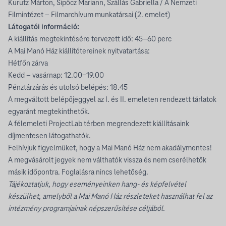
Kurutz Márton, Sipőcz Mariann, Szállás Gabriella / A Nemzeti
Filmintézet – Filmarchívum munkatársai (2. emelet)
Látogatói információ:
A kiállítás megtekintésére tervezett idő: 45–60 perc
A Mai Manó Ház kiállítótereinek nyitvatartása:
Hétfőn zárva
Kedd – vasárnap: 12.00-19.00
Pénztárzárás és utolsó belépés: 18.45
A megváltott belépőjeggyel az I. és II. emeleten rendezett tárlatok
egyaránt megtekinthetők.
A félemeleti ProjectLab térben megrendezett kiállításaink
díjmentesen látogathatók.
Felhívjuk figyelmüket, hogy a Mai Manó Ház nem akadálymentes!
A megvásárolt jegyek nem válthatók vissza és nem cserélhetők
másik időpontra. Foglalásra nincs lehetőség.
Tájékoztatjuk, hogy eseményeinken hang- és képfelvétel
készülhet, amelyből a Mai Manó Ház részleteket használhat fel az
intézmény programjainak népszerűsítése céljából.