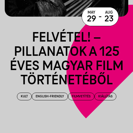
MAY
AUG
-
29
23
FELVÉTEL! –
PILLANATOK A 125
ÉVES MAGYAR FILM
TÖRTÉNETÉBŐL
KULT
ENGLISH-FRIENDLY
FILMVETÍTÉS
KIÁLLÍTÁS