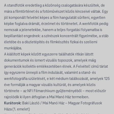
A standfotók eredetileg a közönség csalogatására készültek, de
mára a filmtörténet és a fotóművészet közös kincseivé váltak. Egy
jól komponált felvétel képes a film hangulatát sűríteni, egyetlen
képbe foglalva drámát, érzelmet és történetet. A werkfotók pedig
nemcsak a jelenetekbe, hanem a teljes forgatási folyamatba is
bepillantást engednek: a színészek koncentrált figyelmébe, a stáb
életébe és a díszletépítés és filmkészítés fizikai és szellemi
munkájába.
A kiállított képek között egyszerre találhatók ritkán látott
dokumentumok és ismert vizuális toposzok, amelyek máig
generációk kollektív emlékezetében élnek. A Felvétel! című tárlat
így egyszerre ünnepli a film indulását, valamint a stand- és
werkfotográfia születését, e két médium találkozását, amelyek 125
éve formálják a magyar vizuális kultúrát, és amelyek közös
története – az NFI Filmarchívum gyűjteményéből – most először
rajzolódik ki ilyen átfogóan a Mai Manó Ház termeiben.
Kurátorok:
Baki László / Mai Manó Ház – Magyar Fotográfusok
Háza (1. emelet)