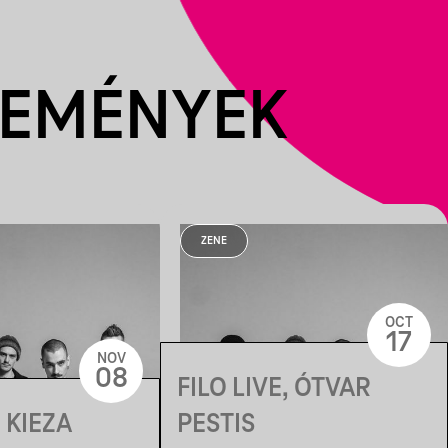
SEMÉNYEK
ZENE
OCT
17
NOV
08
FILO LIVE, ÓTVAR
, KIEZA
PESTIS