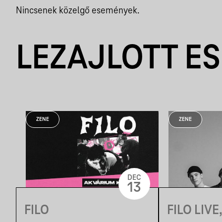
Nincsenek közelgő események.
LEZAJLOTT E
ZENE
ZENE
DEC
13
FILO
FILO LIVE