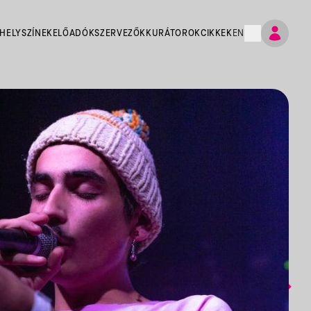
HELYSZÍNEK
ELŐADÓK
SZERVEZŐK
KURÁTOROK
CIKKEK
EN