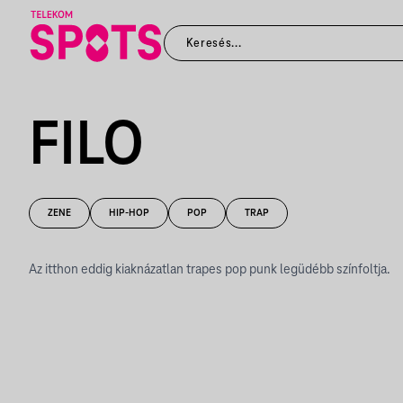
FILO
ZENE
HIP-HOP
POP
TRAP
Az itthon eddig kiaknázatlan trapes pop punk legüdébb színfoltja.