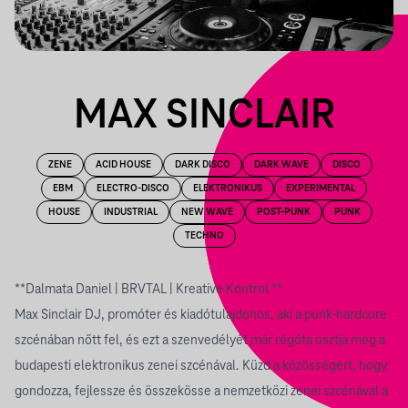
MAX SINCLAIR
ZENE
ACID HOUSE
DARK DISCO
DARK WAVE
DISCO
EBM
ELECTRO-DISCO
ELEKTRONIKUS
EXPERIMENTAL
HOUSE
INDUSTRIAL
NEW WAVE
POST-PUNK
PUNK
TECHNO
**Dalmata Daniel | BRVTAL | Kreative Kontrol **
Max Sinclair DJ, promóter és kiadótulajdonos, aki a punk-hardcore
szcénában nőtt fel, és ezt a szenvedélyét már régóta osztja meg a
budapesti elektronikus zenei szcénával. Küzd a közösségért, hogy
gondozza, fejlessze és összekösse a nemzetközi zenei szcénával a