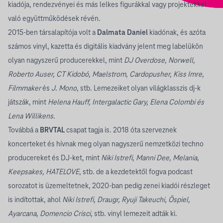
kiadója, rendezvényei és más lelkes figurákkal vagy projektekkel
való együttműködések révén.
2015-ben társalapítója volt a
Dalmata Daniel
kiadónak, és azóta
számos vinyl, kazetta és digitális kiadvány jelent meg labelükön
olyan nagyszerű producerekkel, mint
DJ Overdose, Norwell,
Roberto Auser, CT Kidobó, Maelstrom, Cardopusher, Kiss Imre,
Filmmaker
és
J. Mono
, stb. Lemezeiket olyan világklasszis dj-k
játszák, mint
Helena Hauff, Intergalactic Gary, Elena Colombi és
Lena Willikens
.
Továbbá a
BRVTAL
csapat tagja is. 2018 óta szerveznek
koncerteket és hívnak meg olyan nagyszerű nemzetközi techno
producereket és DJ-ket, mint
Niki Istrefi, Manni Dee, Melania,
Keepsakes, HATELOVE
, stb. de a kezdetektől fogva podcast
sorozatot is üzemeltetnek, 2020-ban pedig zenei kiadói részleget
is indítottak, ahol
Niki Istrefi, Draugr, Ryuji Takeuchi, Öspiel,
Ayarcana, Domencio Crisci
, stb. vinyl lemezeit adták ki.