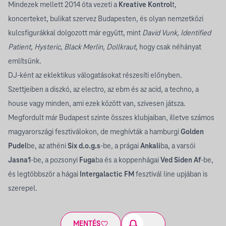
Mindezek mellett 2014 óta vezeti a
Kreative Kontrol
t,
koncerteket, bulikat szervez Budapesten, és olyan nemzetközi
kulcsfigurákkal dolgozott már együtt, mint
David Vunk, Identified
Patient, Hysteric, Black Merlin, Dollkraut
, hogy csak néhányat
említsünk.
DJ-ként az eklektikus válogatásokat részesíti előnyben.
Szettjeiben a diszkó, az electro, az ebm és az acid, a techno, a
house vagy minden, ami ezek között van, szivesen játsza.
Megfordult már Budapest szinte összes klubjaiban, illetve számos
magyarországi fesztiválokon, de meghívták a hamburgi
Golden
Pudel
be, az athéni
Six d.o.g.s
-be, a prágai
Ankali
ba, a varsói
Jasna1
-be, a pozsonyi
Fuga
ba és a koppenhágai
Ved Siden Af
-be,
és legtöbbször a hágai
Intergalactic FM
fesztivál line upjában is
szerepel.
MENTÉS