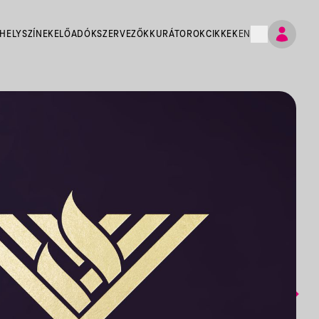
HELYSZÍNEK
ELŐADÓK
SZERVEZŐK
KURÁTOROK
CIKKEK
EN