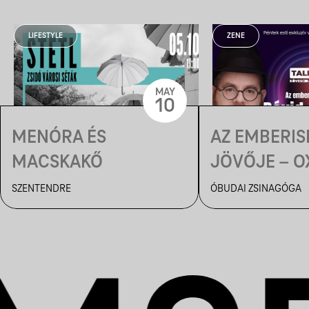
LIFESTYLE
ZENE
MAY
10
MENÓRA ÉS
AZ EMBERIS
MACSKAKŐ
JÖVŐJE – O
ESTE ÓBUD
SZENTENDRE
ÓBUDAI ZSINAGÓGA