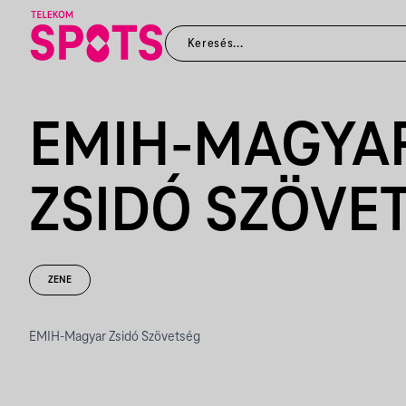
EMIH-MAGYA
ZSIDÓ SZÖVE
ZENE
EMIH-Magyar Zsidó Szövetség