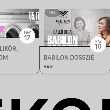
KULT
MAY
17
MAY
10
LIKŐR,
GOM
BABILON DOSSZIÉ
ZSILIP