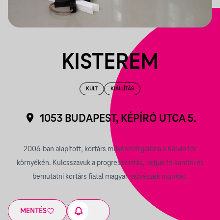
KISTEREM
KULT
KIÁLLÍTÁS
1053 BUDAPEST, KÉPÍRÓ UTCA 5.
2006-ban alapított, kortárs művészeti galéria a Kálvin tér
környékén. Kulcsszavuk a progresszivitás, céljuk felkarolni és
bemutatni kortárs fiatal magyar művészek munkáit.
MENTÉS