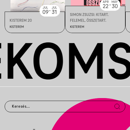
APR
MAY
-
22
30
JUL
JUL
-
09
31
SIMON ZSUZSI: KITART.
KISTEREM 20
FELEMEL. ÖSSZETART.
KISTEREM
KISTEREM