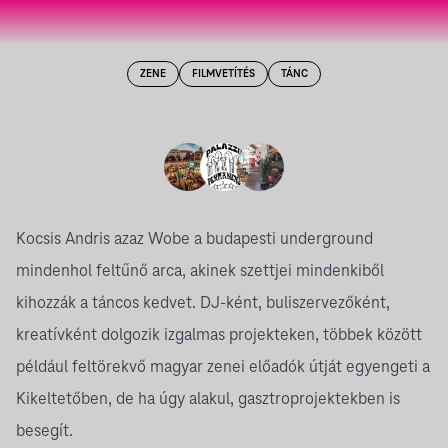
ZENE
FILMVETÍTÉS
TÁNC
Kocsis Andris azaz
Wobe
a budapesti underground
mindenhol feltűnő arca, akinek szettjei mindenkiből
kihozzák a táncos kedvet. DJ-ként, buliszervezőként,
kreatívként dolgozik izgalmas projekteken, többek között
például feltörekvő magyar zenei előadók útját egyengeti a
Kikeltetőben
, de ha úgy alakul, gasztroprojektekben is
besegít.