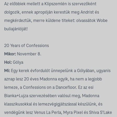
Az előbbiek mellett a Klipszemlén is szervezőként
dolgozik, ennek apropóján kerestük meg Andrist és
megkérdeztük, merre küldene titeket: olvassátok Wobe
buliajánlóját!
20 Years of Confessions
Mikor:
November 8.
Hol:
Gólya
Mi:
Egy kerek évfordulót ünnepelünk a Gólyában, ugyanis
aznap lesz 20 éves Madonna egyik, ha nem a legjobb
lemeze, a Confessions on a Dancefloor. Ez az esi
Bianka+Lujza szervezésében valósul meg, Madonna
klasszikusokkal és lemezvégigjátszással készülünk, és
vendégünk lesz Venus La Perla, Myra Pixel és Shiva S’Lake