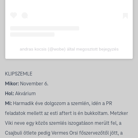
andras kocsis (@wobe) által megosztott bejegyzés
KLIPSZEMLE
Mikor:
November 6.
Hol:
Akvárium
Mi:
Harmadik éve dolgozom a
szemlén
, idén a PR
feladatok mellett az esti aftert is én bukkoltam. Metzker
Viki neve egy közös szemlés iszogatáson merült fel, a
Csajbuli ötlete pedig Vermes Orsi főszervezőtől jött, a