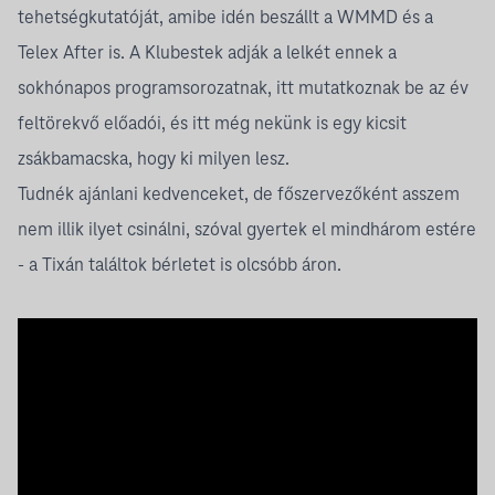
tehetségkutatóját, amibe idén beszállt a WMMD és a
Telex After is. A Klubestek adják a lelkét ennek a
sokhónapos programsorozatnak, itt mutatkoznak be az év
feltörekvő előadói, és itt még nekünk is egy kicsit
zsákbamacska, hogy ki milyen lesz.
Tudnék ajánlani kedvenceket, de főszervezőként asszem
nem illik ilyet csinálni, szóval gyertek el mindhárom estére
- a Tixán találtok bérletet is olcsóbb áron.