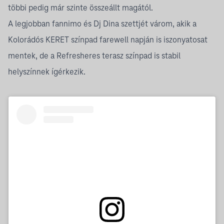
többi pedig már szinte összeállt magától.
A legjobban fannimo és Dj Dina szettjét várom, akik a
Kolorádós KERET színpad farewell napján is iszonyatosat
mentek, de a Refresheres terasz színpad is stabil
helyszínnek ígérkezik.