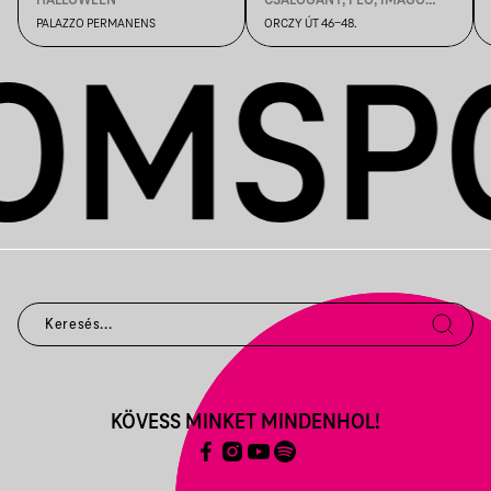
MUNDI, SZUNYOG TESS
PALAZZO PERMANENS
ORCZY ÚT 46-48.
KÖVESS MINKET MINDENHOL!