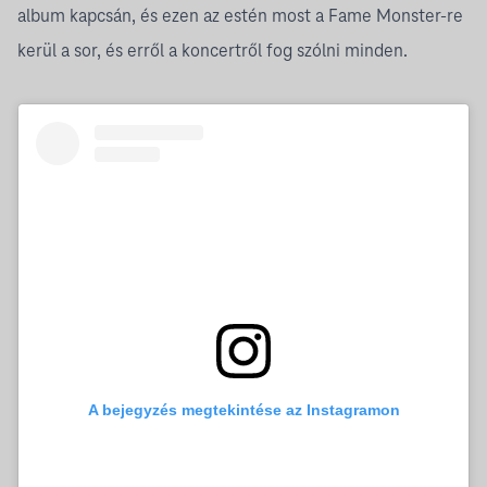
album kapcsán, és ezen az estén most a Fame Monster-re
kerül a sor, és erről a koncertről fog szólni minden.
A bejegyzés megtekintése az Instagramon