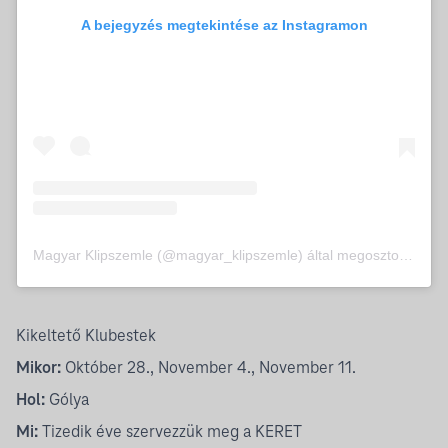
A bejegyzés megtekintése az Instagramon
Magyar Klipszemle (@magyar_klipszemle) által megosztott bejegyzés
Kikeltető Klubestek
Mikor:
Október 28., November 4., November 11.
Hol:
Gólya
Mi:
Tizedik éve szervezzük meg a
KERET