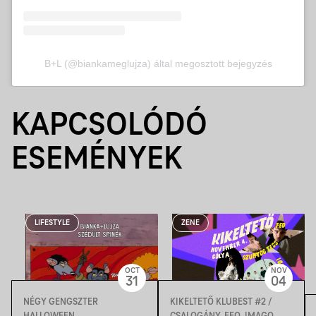
B+L (@biankameglujza) által megosztott bejegyzés
KAPCSOLÓDÓ
ESEMÉNYEK
LIFESTYLE
ZENE
OCT
NOV
31
04
NÉGY GENGSZTER
KIKELTETŐ KLUBEST #2 /
HALLOWEEN
CSALOGÁNY, FEO, IMAGO