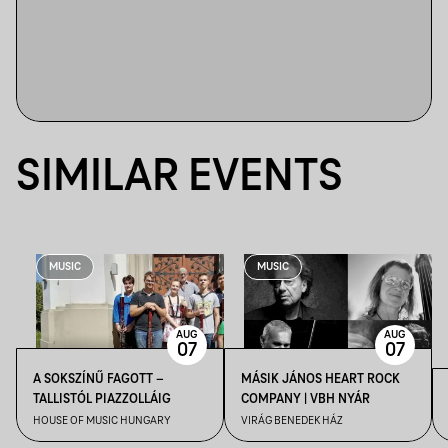
SIMILAR EVENTS
MUSIC
MUSIC
AUG
AUG
07
07
A SOKSZÍNŰ FAGOTT –
MÁSIK JÁNOS HEART ROCK
TALLISTÓL PIAZZOLLÁIG
COMPANY | VBH NYÁR
HOUSE OF MUSIC HUNGARY
VIRÁG BENEDEK HÁZ