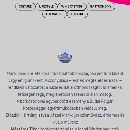
CULTURE
LIFESTYLE
WINE TASTING
GASTRONOMY
LITERATURE
THEATRE
Márai Sándor élete során tucatnál több országban járt turistaként
vagy emigránsként. Viszonyulása – ennek megfelelően írásai –
rendkívül változatos: a hazai és itáliai otthonosságtól az amerikai
létidegenségig meglehetősen széles skálán mozog.
A borkóstolóval egybekötött esemény a Budai Polgári
Közösséggel együttműködésben valósul meg.
Előadók:
Hirtling István
Jászai Mari-díjas színművész, érdemes és
kiváló művész
Mészáros Tibor
irodalomtörténész, a Márai Sándor-hagyaték