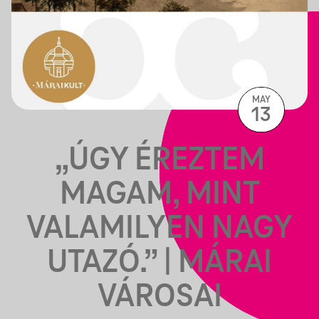
MAY
13
„ÚGY ÉREZTEM
MAGAM, MINT
VALAMILYEN NAGY
UTAZÓ.” | MÁRAI
VÁROSAI