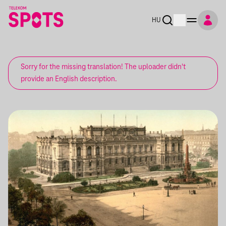
HU
Sorry for the missing translation! The uploader didn't
provide an English description.