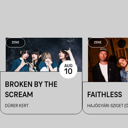
ZENE
ZENE
AUG
10
BROKEN BY THE
SCREAM
FAITHLESS
DÜRER KERT
HAJÓGYÁRI-SZIGET (