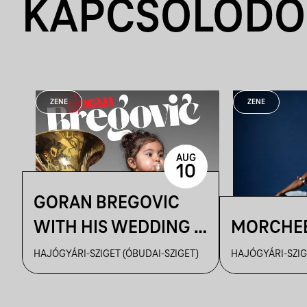
KAPCSOLÓDÓ
ZENE
ZENE
AUG
10
GORAN BREGOVIC
WITH HIS WEDDING &
MORCHE
FUNERAL
HAJÓGYÁRI-SZIGET (ÓBUDAI-SZIGET)
HAJÓGYÁRI-SZIG
ORCHESTRA