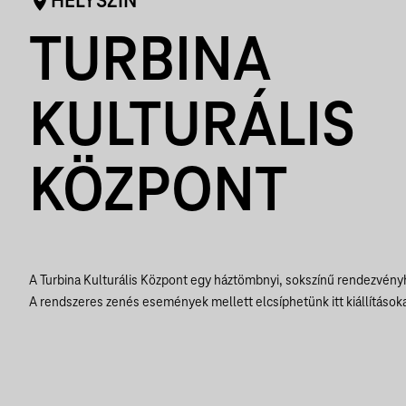
HELYSZÍN
TURBINA
KULTURÁLIS
KÖZPONT
A Turbina Kulturális Központ egy háztömbnyi, sokszínű rendezvényh
A rendszeres zenés események mellett elcsíphetünk itt kiállításokat