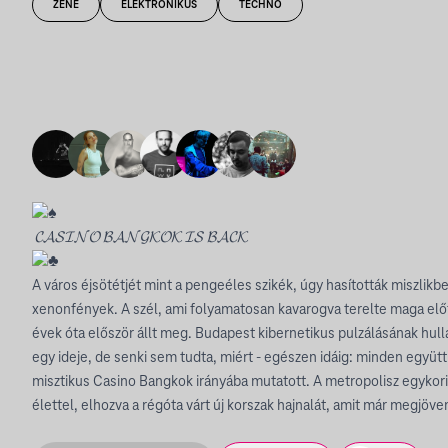
ZENE
ELEKTRONIKUS
TECHNO
𝓒𝓐𝓢𝓘𝓝𝓞 𝓑𝓐𝓝𝓖𝓚𝓞𝓚 𝓘𝓢 𝓑𝓐𝓒𝓚
A város éjsötétjét mint a pengeéles szikék, úgy hasították miszlikb
xenonfények. A szél, ami folyamatosan kavarogva terelte maga elő
évek óta először állt meg. Budapest kibernetikus pulzálásának hu
egy ideje, de senki sem tudta, miért - egészen idáig: minden együt
misztikus Casino Bangkok irányába mutatott. A metropolisz egykori
élettel, elhozva a régóta várt új korszak hajnalát, amit már megjöv