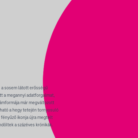
e a sosem látott erősségű
tt a megannyi adatforgalmat,
llámformája már megváltozott
tható a hegy tetején tornyosuló
 fényűző ikonja újra megtelt
endöltek a százéves krónikák.