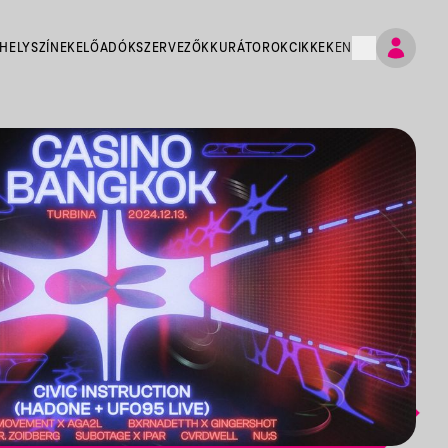
HELYSZÍNEK
ELŐADÓK
SZERVEZŐK
KURÁTOROK
CIKKEK
EN