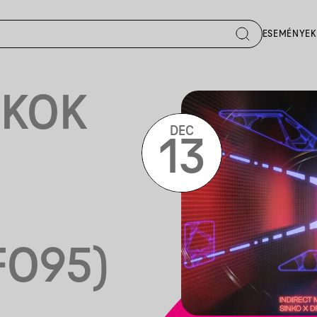
ESEMÉNYEK
GKOK
DEC
13
FO95)