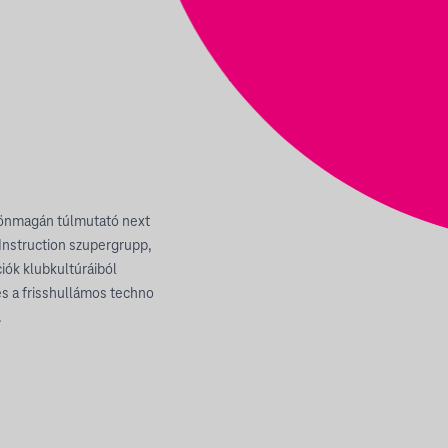
z önmagán túlmutató next
 Instruction szupergrupp,
iók klubkultúráiból
és a frisshullámos techno
.