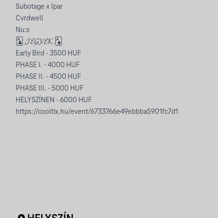
Subotage x Ipar
Cvrdwell
Nu:s
🃑 𝓙𝓔𝓖𝓨𝓔𝓚 🃁
Early Bird - 3500 HUF
PHASE I. - 4000 HUF
PHASE II. - 4500 HUF
PHASE III. - 5000 HUF
HELYSZÍNEN - 6000 HUF
https://cooltix.hu/event/6733766e49ebbba5901fc7d1