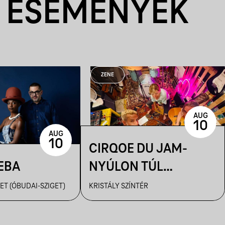
 ESEMÉNYEK
ZENE
AUG
10
AUG
10
CIRQOE DU JAM-
EBA
NYÚLON TÚL
SESSIONS #1
ET (ÓBUDAI-SZIGET)
KRISTÁLY SZÍNTÉR