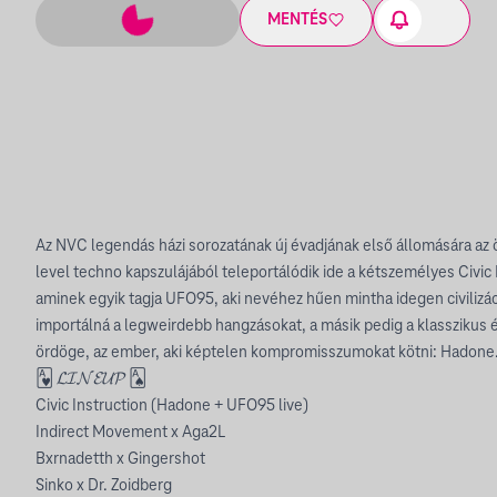
MENTÉS
Az NVC legendás házi sorozatának új évadjának első állomására a
level techno kapszulájából teleportálódik ide a kétszemélyes Civic
aminek egyik tagja UFO95, aki nevéhez hűen mintha idegen civilizác
importálná a legweirdebb hangzásokat, a másik pedig a klasszikus 
ördöge, az ember, aki képtelen kompromisszumokat kötni: Hadone
🂱 𝓛𝓘𝓝𝓔𝓤𝓟 🂡
Civic Instruction (Hadone + UFO95 live)
Indirect Movement x Aga2L
Bxrnadetth x Gingershot
Sinko x Dr. Zoidberg