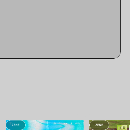
ZENE
ZENE