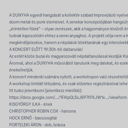
A DUNYHA egyedi hangzását a kollektív szabad improvizáció nyelve
doom metal és punk elemeivel. A zenekar koncepciójában hangsúl
„érintetlen fülek” – olyan zenészek, akik a hagyományon kívülről é
tudnak kapcsolódni ehhez a zenei anyaghoz. A projekt célja nem a 
megkérdőjelezése, hanem a népdalok lélektanának egy intenzíveb
A KONCERT ELŐTT 19:30h-tól daltanulás!
Az estét közös buzai és magyarszováti népdaltanulással kezdjük Kis
Áronnal, ahol a DUNYHA műsorából tanulunk meg dalokat, és ezeke
énekelhetjük.
A koncert mindenki számára nyitott, a workshopon való részvételtő
A workshop limitált létszámú, és csak előzetes regisztrációval lehet
Itt tudsz jelentkezni (jelentkezz mielőbb):
https://docs.google.com/.../1FAIpQLScJ8P7hTKJW1x.../viewform
KISGYÖRGY ILKA - ének
CHRISTOPHER ROBIN COX - harsona
HOCK ERNŐ - basszusgitár
PORTELEKI ÁRON - dob, brácsa