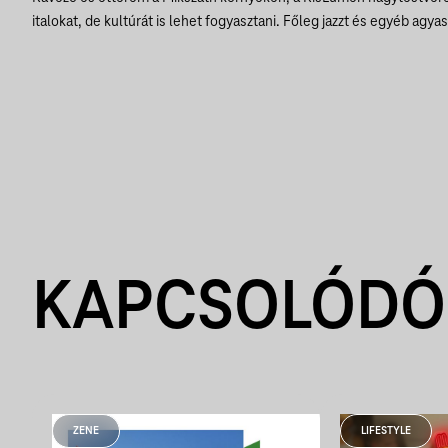
italokat, de kultúrát is lehet fogyasztani. Főleg jazzt és egyéb agya
KAPCSOLÓDÓ
ZENE
LIFESTYLE