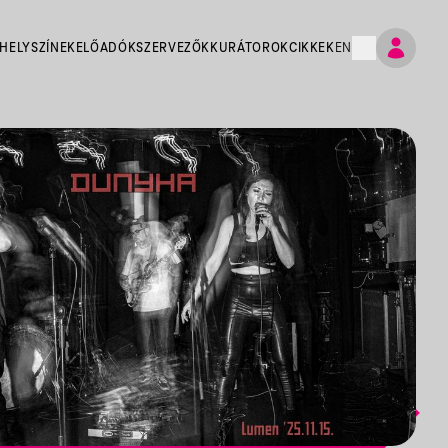
HELYSZÍNEK
ELŐADÓK
SZERVEZŐK
KURÁTOROK
CIKKEK
EN