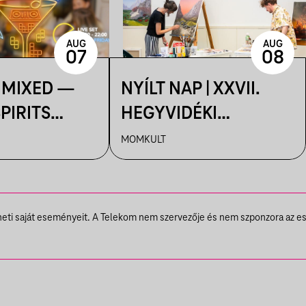
AUG
AUG
07
08
 MIXED —
NYÍLT NAP | XXVII.
PIRITS
HEGYVIDÉKI
PÉNTEKEN
NEMZETKÖZI
MOMKULT
MŰVÉSZTELEP
theti saját eseményeit. A Telekom nem szervezője és nem szponzora az e