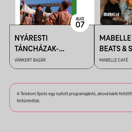
AUG
07
NYÁRESTI
MABELLE
TÁNCHÁZAK-
BEATS & S
FANFARA COMPLEXA
MINDEN 
VÁRKERT BAZÁR
MABELLE CAFÉ
A Telekom Spots egy nyitott programajánló, ahová bárki feltöl
feltüntettük.