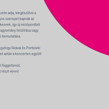
zete adja, kiegészülve a
yos szerepet kapnak az
rkeznek, így új nézőpontból
hagyomány felülírása vagy
b bemutatása.
györgy Ilkával és Porteleki
t aztán a koncerten együtt
l függetlenül.
 részt venni!