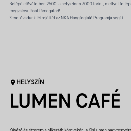
Belépő elővételben 2500, a helyszínen 3000 forint, mellyel fellép
megvalósulását támogatod!
Zenei évadunk létrejöttét az NKA Hangfoglaló Programja segíti.
HELYSZÍN
LUMEN CAFÉ
Kávézó és étterem a Mikszáth környékén, a KisLumen nagytestvére