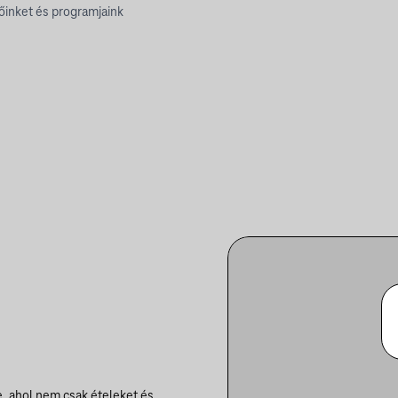
őinket és programjaink
, ahol nem csak ételeket és