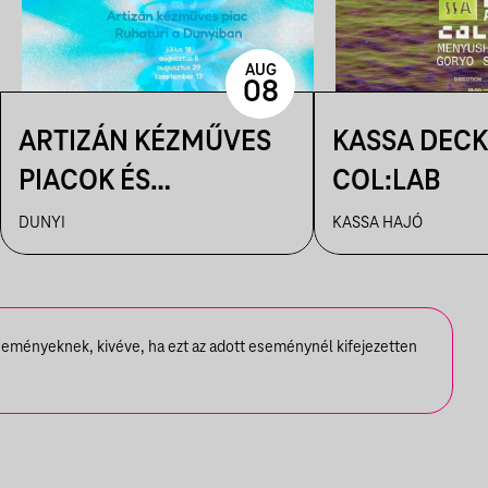
AUG
08
ARTIZÁN KÉZMŰVES
KASSA DECK
PIACOK ÉS
COL:LAB
RUHATURIK A
DUNYI
KASSA HAJÓ
DUNYIBAN
seményeknek, kivéve, ha ezt az adott eseménynél kifejezetten