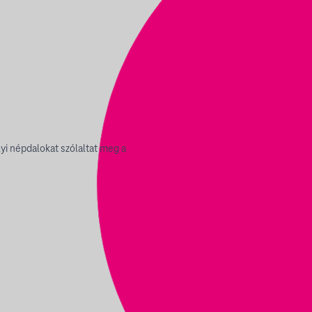
lyi népdalokat szólaltat meg a