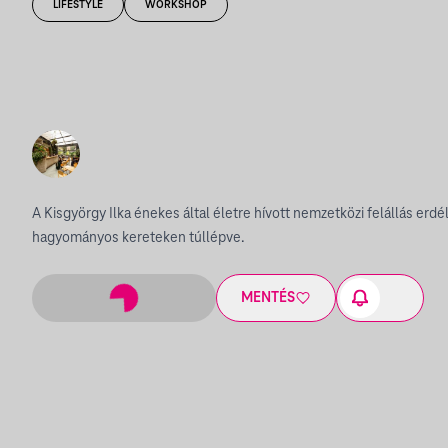
LIFESTYLE
WORKSHOP
A Kisgyörgy Ilka énekes által életre hívott nemzetközi felállás erdé
hagyományos kereteken túllépve.
MENTÉS