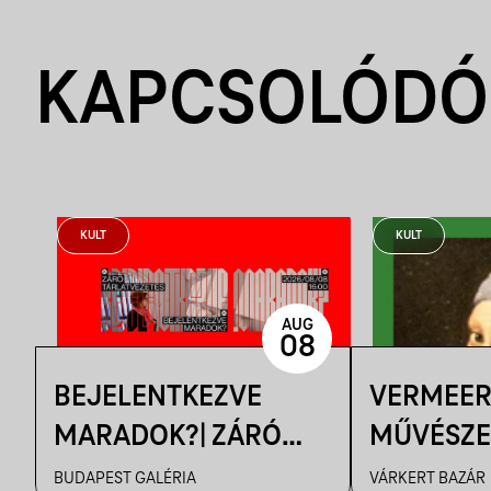
KAPCSOLÓDÓ
KULT
KULT
AUG
08
BEJELENTKEZVE
VERMEER
MARADOK?| ZÁRÓ
MŰVÉSZE
TÁRLATVEZETÉS
FILMVETÍ
BUDAPEST GALÉRIA
VÁRKERT BAZÁR