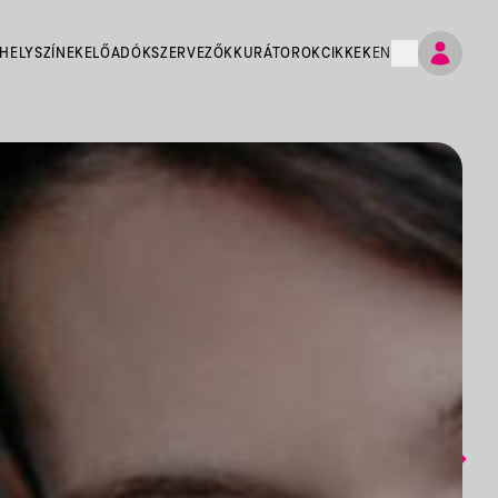
HELYSZÍNEK
ELŐADÓK
SZERVEZŐK
KURÁTOROK
CIKKEK
EN