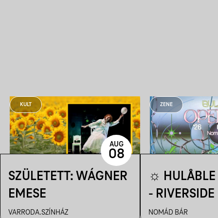
KULT
ZENE
AUG
08
SZÜLETETT: WÁGNER
☼ HULÅBLE 
EMESE
- RIVERSIDE
☼
VARRODA.SZÍNHÁZ
NOMÁD BÁR