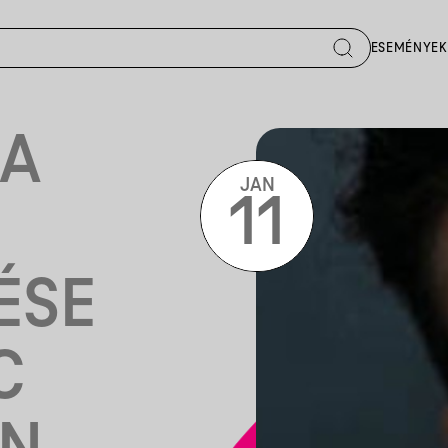
ESEMÉNYEK
IA
JAN
11
ÉSE
C