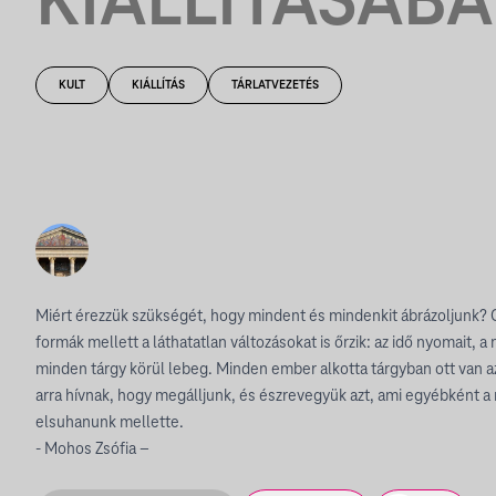
KIÁLLÍTÁSÁB
KULT
KIÁLLÍTÁS
TÁRLATVEZETÉS
Miért érezzük szükségét, hogy mindent és mindenkit ábrázoljunk? O
formák mellett a láthatatlan változásokat is őrzik: az idő nyomait, a
minden tárgy körül lebeg. Minden ember alkotta tárgyban ott van a
arra hívnak, hogy megálljunk, és észrevegyük azt, ami egyébként a 
elsuhanunk mellette.
- Mohos Zsófia –