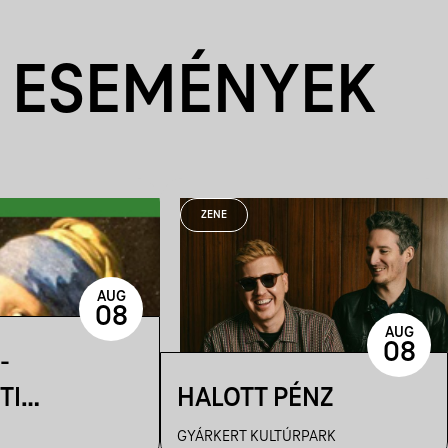
 ESEMÉNYEK
ZENE
AUG
08
AUG
08
-
TI
HALOTT PÉNZ
TÉS
GYÁRKERT KULTÚRPARK