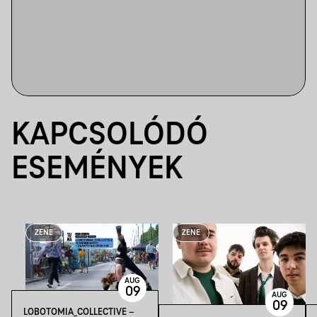
KAPCSOLÓDÓ
ESEMÉNYEK
ZENE
ZENE
AUG
09
AUG
09
LOBOTOMIA_COLLECTIVE –