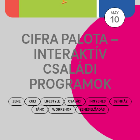
MAY
10
CIFRA PALOTA –
INTERAKTÍV
CSALÁDI
PROGRAMOK
ZENE
KULT
LIFESTYLE
CSALÁDI
INGYENES
SZÍNHÁZ
TÁNC
WORKSHOP
ZENÉS ELŐADÁS