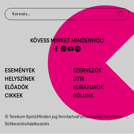
KÖVESS MINKET MINDENHOL!
ESEMÉNYEK
SZERVEZŐK
HELYSZÍNEK
GYIK
ELŐADÓK
KURÁTOROK
CIKKEK
RÓLUNK
© Telekom Spots
Minden jog fenntartva
Felhasználási feltételek
Sütikezelés
Adatkezelés