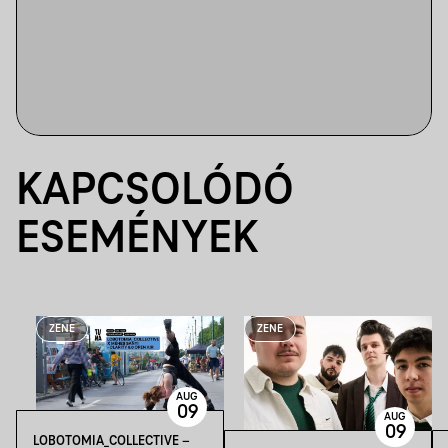
KAPCSOLÓDÓ
ESEMÉNYEK
ZENE
ZENE
AUG
09
AUG
09
LOBOTOMIA_COLLECTIVE –