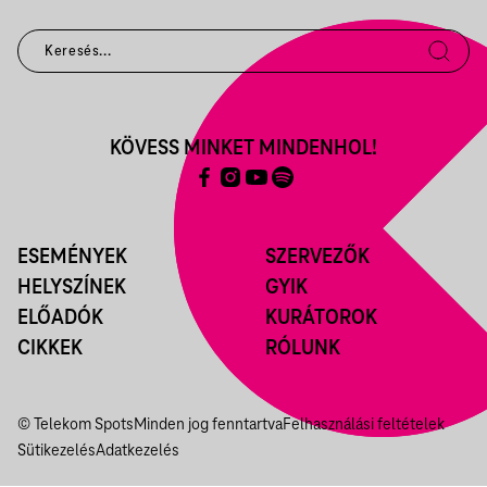
KÖVESS MINKET MINDENHOL!
ESEMÉNYEK
SZERVEZŐK
HELYSZÍNEK
GYIK
ELŐADÓK
KURÁTOROK
CIKKEK
RÓLUNK
© Telekom Spots
Minden jog fenntartva
Felhasználási feltételek
Sütikezelés
Adatkezelés