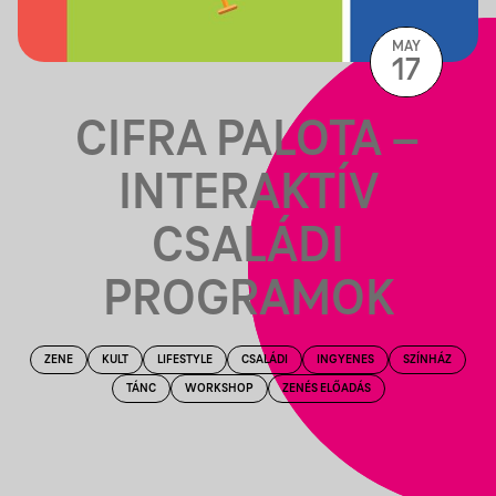
MAY
17
CIFRA PALOTA –
INTERAKTÍV
CSALÁDI
PROGRAMOK
ZENE
KULT
LIFESTYLE
CSALÁDI
INGYENES
SZÍNHÁZ
TÁNC
WORKSHOP
ZENÉS ELŐADÁS