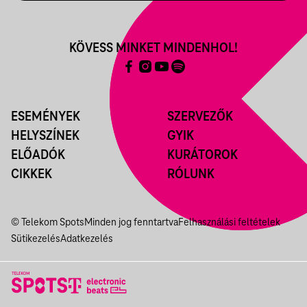
KÖVESS MINKET MINDENHOL!
ESEMÉNYEK
SZERVEZŐK
HELYSZÍNEK
GYIK
ELŐADÓK
KURÁTOROK
CIKKEK
RÓLUNK
© Telekom Spots
Minden jog fenntartva
Felhasználási feltételek
Sütikezelés
Adatkezelés