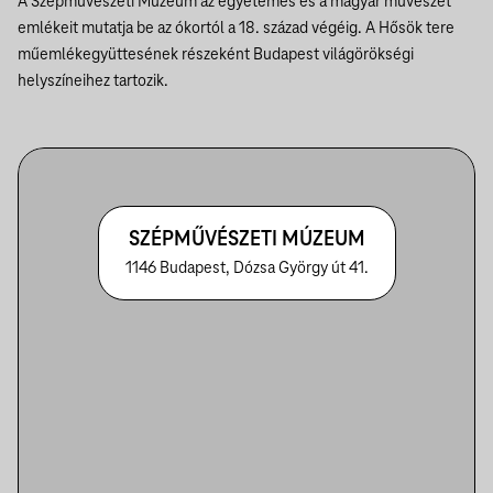
A Szépművészeti Múzeum az egyetemes és a magyar művészet
emlékeit mutatja be az ókortól a 18. század végéig. A Hősök tere
műemlékegyüttesének részeként Budapest világörökségi
helyszíneihez tartozik.
SZÉPMŰVÉSZETI MÚZEUM
1146 Budapest, Dózsa György út 41.