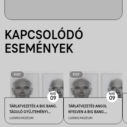
KAPCSOLÓDÓ
ESEMÉNYEK
KULT
KULT
AUG
AUG
09
09
TÁRLATVEZETÉS A BIG BANG.
TÁRLATVEZETÉS ANGOL
TÁGULÓ GYŰJTEMÉNYI
NYELVEN A BIG BANG.
HORIZONTOK CÍMŰ
TÁGULÓ GYŰJTEMÉNYI
LUDWIG MÚZEUM
LUDWIG MÚZEUM
KIÁLLÍTÁSBAN
HORIZONTOK CÍMŰ