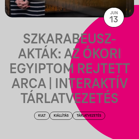
JUN
13
SZKARABEUSZ-
AKTÁK: AZ ÓKORI
EGYIPTOM REJTETT
ARCA | INTERAKTÍV
TÁRLATVEZETÉS
KULT
KIÁLLÍTÁS
TÁRLATVEZETÉS