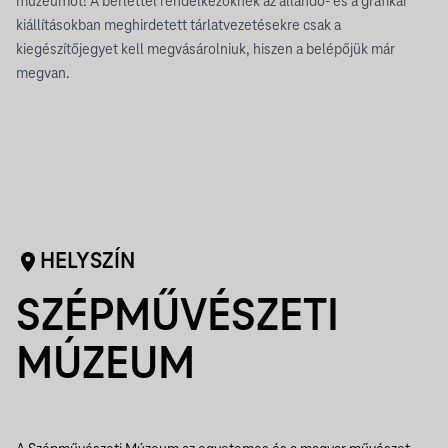
múzeumot! A bérlettel rendelkezőknek az állandó- és a grafikai
kiállításokban meghirdetett tárlatvezetésekre csak a
kiegészítőjegyet kell megvásárolniuk, hiszen a belépőjük már
megvan.
HELYSZÍN
SZÉPMŰVÉSZETI
MÚZEUM