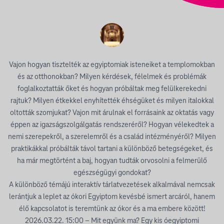
Vajon hogyan tisztelték az egyiptomiak isteneiket a templomokban
és az otthonokban? Milyen kérdések, félelmek és problémák
foglalkoztatták őket és hogyan próbáltak meg felülkerekedni
rajtuk? Milyen étkekkel enyhítették éhségüket és milyen italokkal
oltották szomjukat? Vajon mit árulnak el forrásaink az oktatás vagy
éppen az igazságszolgálgatás rendszeréről? Hogyan vélekedtek a
nemi szerepekről, a szerelemről és a család intézményéről? Milyen
praktikákkal próbálták távol tartani a különböző betegségeket, és
ha már megtörtént a baj, hogyan tudták orvosolni a felmerülő
egészségügyi gondokat?
A különböző témájú interaktív tárlatvezetések alkalmával nemcsak
lerántjuk a leplet az ókori Egyiptom kevésbé ismert arcáról, hanem
élő kapcsolatot is teremtünk az ókor és a ma embere között!
2026.03.22. 15:00 – Mit együnk ma? Egy kis óegyiptomi