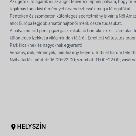
Az ügetők, az agarak és az angol telivérek lépnek pályára, hogy fel
izgalmas fogadási élménnyel örvendeztessék meg a látogatókat.
Pénteken és szombaton különleges sportélmény is vár: a Női Amat
ahol Európa legjobb amatőr hajtónői mérik össze tudásukat.
A pálya mellett pedig igazi gasztrokaland bontakozik ki, számtalan f
különleges ízekkel a világ minden tájáról. Emellett változatos pro
Park kicsiknek és nagyoknak egyaránt!
Verseny, ízek, élmények, mindez egy helyen. Tölts el három felejthe
Nyitvatartás: péntek: 16:00-22:00; szombat: 11:00-22:00; vasárn
HELYSZÍN