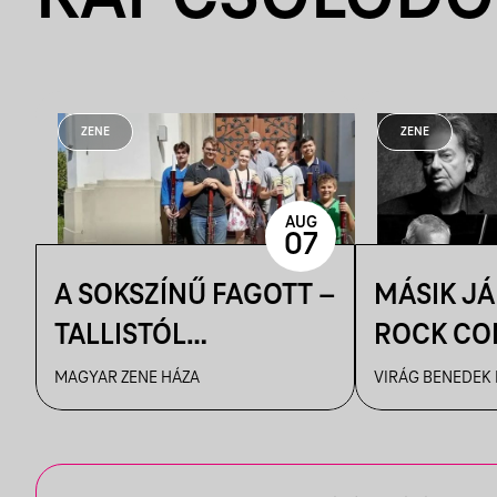
ZENE
ZENE
AUG
07
A SOKSZÍNŰ FAGOTT –
MÁSIK J
TALLISTÓL
ROCK CO
PIAZZOLLÁIG
VBH NYÁ
MAGYAR ZENE HÁZA
VIRÁG BENEDEK