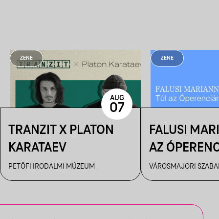
ZENE
ZENE
AUG
07
TRANZIT X PLATON
FALUSI MAR
KARATAEV
AZ ÓPEREN
PETŐFI IRODALMI MÚZEUM
VÁROSMAJORI SZABAD