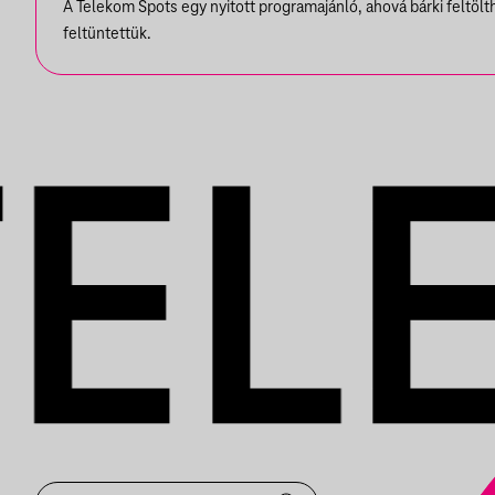
A Telekom Spots egy nyitott programajánló, ahová bárki feltöl
feltüntettük.