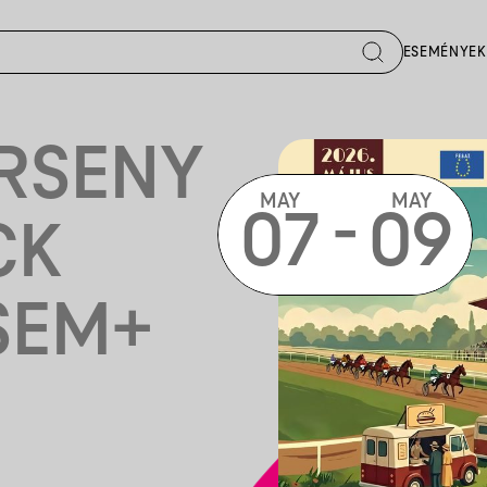
ESEMÉNYEK
ERSENY
MAY
MAY
-
07
09
CK
SEM+