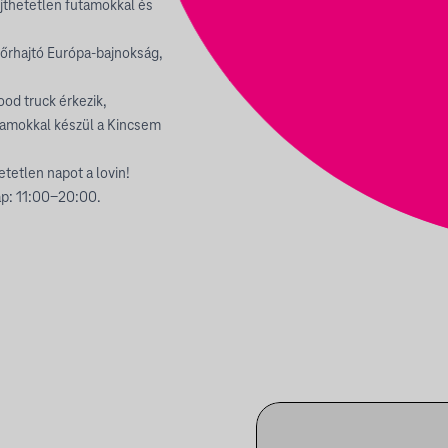
ejthetetlen futamokkal és
őrhajtó Európa-bajnokság,
ood truck érkezik,
gramokkal készül a Kincsem
tetlen napot a lovin!
ap: 11:00-20:00.