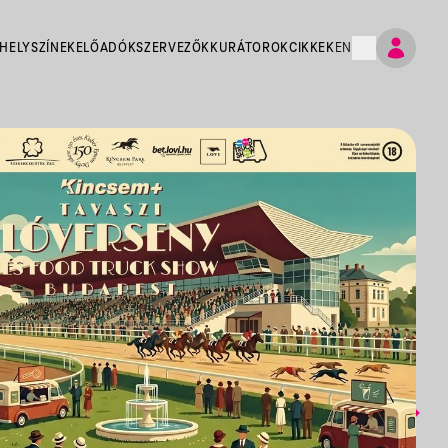
HELYSZÍNEK
ELŐADÓK
SZERVEZŐK
KURÁTOROK
CIKKEK
EN