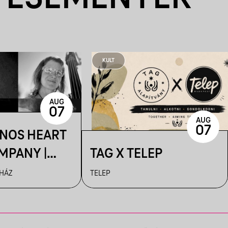
KULT
AUG
07
AUG
07
ÁNOS HEART
MPANY |
TAG X TELEP
R
 HÁZ
TELEP