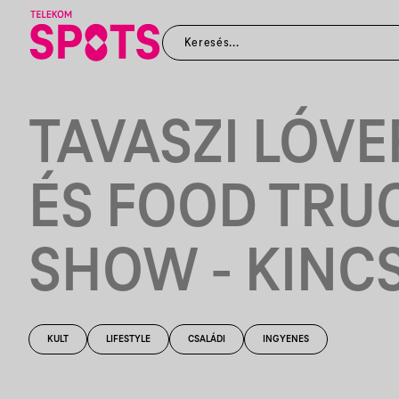
TAVASZI LÓV
ÉS FOOD TRU
SHOW - KINC
KULT
LIFESTYLE
CSALÁDI
INGYENES