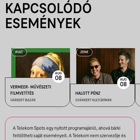
KAPCSOLÓDÓ
ESEMÉNYEK
KULT
ZENE
AUG
08
AUG
08
VERMEER- MŰVÉSZETI
FILMVETÍTÉS
HALOTT PÉNZ
VÁRKERT BAZÁR
GYÁRKERT KULTÚRPARK
A Telekom Spots egy nyitott programajánló, ahová bárki
feltöltheti saját eseményeit. A Telekom nem szervezője és