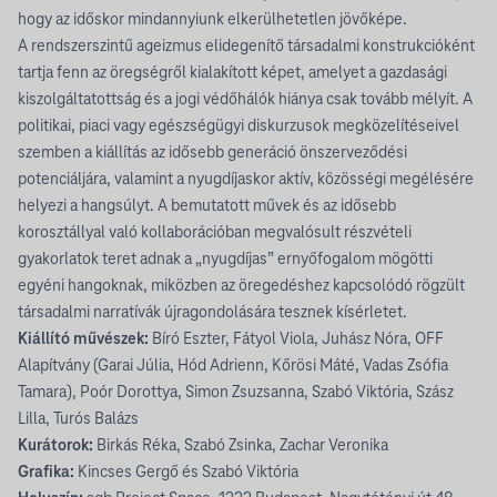
hogy az időskor mindannyiunk elkerülhetetlen jövőképe.
A rendszerszintű ageizmus elidegenítő társadalmi konstrukcióként
tartja fenn az öregségről kialakított képet, amelyet a gazdasági
kiszolgáltatottság és a jogi védőhálók hiánya csak tovább mélyít. A
politikai, piaci vagy egészségügyi diskurzusok megközelítéseivel
szemben a kiállítás az idősebb generáció önszerveződési
potenciáljára, valamint a nyugdíjaskor aktív, közösségi megélésére
helyezi a hangsúlyt. A bemutatott művek és az idősebb
korosztállyal való kollaborációban megvalósult részvételi
gyakorlatok teret adnak a „nyugdíjas” ernyőfogalom mögötti
egyéni hangoknak, miközben az öregedéshez kapcsolódó rögzült
társadalmi narratívák újragondolására tesznek kísérletet.
Kiállító művészek:
Bíró Eszter, Fátyol Viola, Juhász Nóra, OFF
Alapítvány (Garai Júlia, Hód Adrienn, Kőrösi Máté, Vadas Zsófia
Tamara), Poór Dorottya, Simon Zsuzsanna, Szabó Viktória, Szász
Lilla, Turós Balázs
Kurátorok:
Birkás Réka, Szabó Zsinka, Zachar Veronika
Grafika:
Kincses Gergő és Szabó Viktória