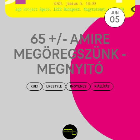
JUN
05
65 +/- AMIRE
MEGÖREGSZÜNK -
MEGNYITÓ
KULT
LIFESTYLE
INGYENES
KIÁLLÍTÁS