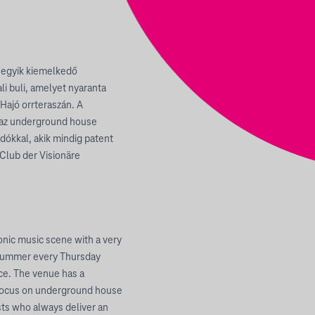
k egyik kiemelkedő
i buli, amelyet nyaranta
Hajó orrteraszán. A
n az underground house
dókkal, akik mindig patent
Club der Visionäre
ronic music scene with a very
 summer every Thursday
ce. The venue has a
 focus on underground house
ists who always deliver an