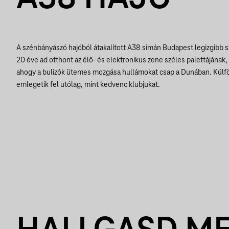
A szénbányászó hajóból átakalított A38 simán Budapest legizgibb s
20 éve ad otthont az élő- és elektronikus zene széles palettájának,
ahogy a bulizók ütemes mozgása hullámokat csap a Dunában. Külföl
emlegetik fel utólag, mint kedvenc klubjukat.