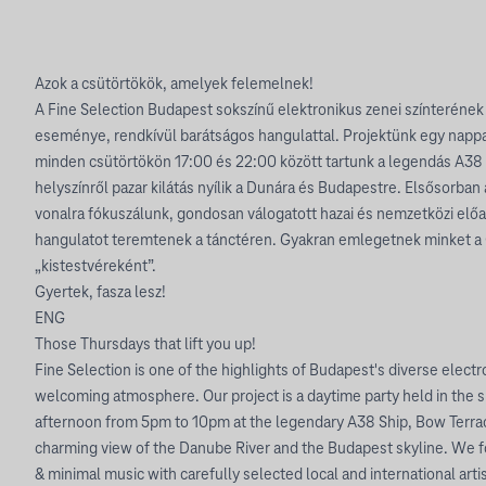
Azok a csütörtökök, amelyek felemelnek!
A Fine Selection Budapest sokszínű elektronikus zenei színteréne
eseménye, rendkívül barátságos hangulattal. Projektünk egy nappal
minden csütörtökön 17:00 és 22:00 között tartunk a legendás A38 
helyszínről pazar kilátás nyílik a Dunára és Budapestre. Elsősorba
vonalra fókuszálunk, gondosan válogatott hazai és nemzetközi előa
hangulatot teremtenek a tánctéren. Gyakran emlegetnek minket a 
„kistestvéreként”.
Gyertek, fasza lesz!
ENG
Those Thursdays that lift you up!
Fine Selection is one of the highlights of Budapest's diverse elect
welcoming atmosphere. Our project is a daytime party held in the
afternoon from 5pm to 10pm at the legendary A38 Ship, Bow Terra
charming view of the Danube River and the Budapest skyline. We
& minimal music with carefully selected local and international art