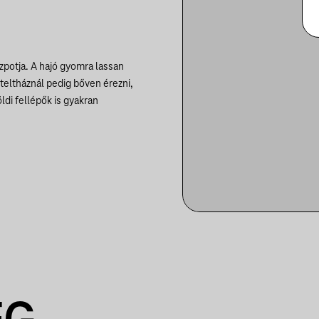
zpotja. A hajó gyomra lassan
 teltháznál pedig bőven érezni,
di fellépők is gyakran