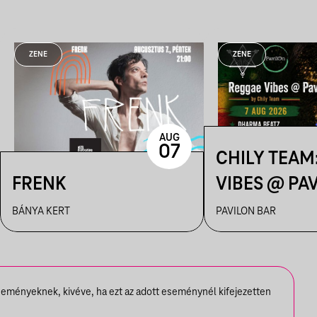
ZENE
ZENE
AUG
07
CHILY TEAM
FRENK
VIBES @ PA
BÁNYA KERT
PAVILON BAR
seményeknek, kivéve, ha ezt az adott eseménynél kifejezetten