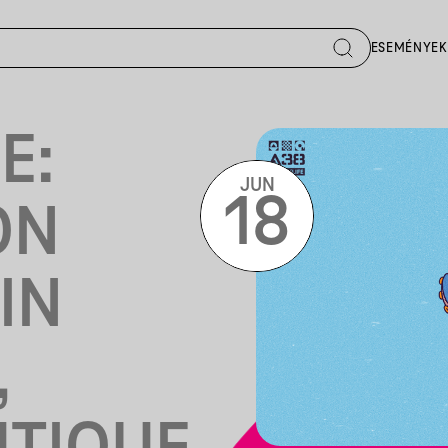
ESEMÉNYEK
E:
JUN
18
ON
IN
,