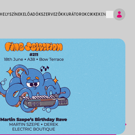
HELYSZÍNEK
ELŐADÓK
SZERVEZŐK
KURÁTOROK
CIKKEK
EN