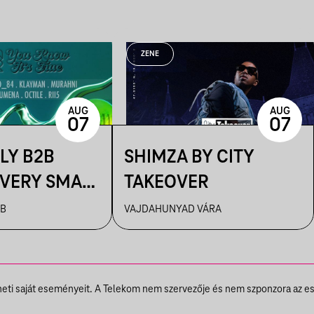
ZENE
AUG
AUG
07
07
LY B2B
SHIMZA BY CITY
 VERY SMALL
TAKEOVER
 KLAYMAN,
UB
VAJDAHUNYAD VÁRA
II5,
,
A,
theti saját eseményeit. A Telekom nem szervezője és nem szponzora az e
D_84