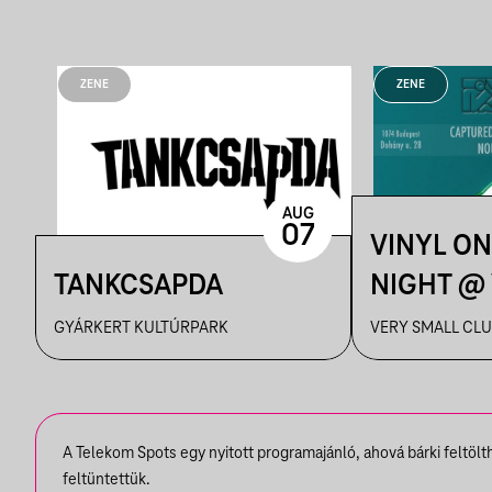
ZENE
ZENE
AUG
07
VINYL ON
TANKCSAPDA
NIGHT @
CLUB W/
GYÁRKERT KULTÚRPARK
VERY SMALL CL
OCTILE, R
MURAHNI
NOUMEN
A Telekom Spots egy nyitott programajánló, ahová bárki feltöl
CAPTURE
feltüntettük.