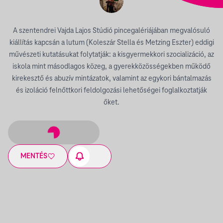
A szentendrei Vajda Lajos Stúdió pincegalériájában megvalósuló
kiállítás kapcsán a lutum (Koleszár Stella és Metzing Eszter) eddigi
művészeti kutatásukat folytatják: a kisgyermekkori szocializáció, az
iskola mint másodlagos közeg, a gyerekközösségekben működő
kirekesztő és abuzív mintázatok, valamint az egykori bántalmazás
és izoláció felnőttkori feldolgozási lehetőségei foglalkoztatják
őket.
MENTÉS