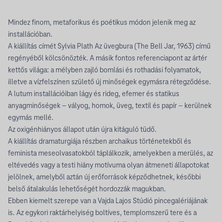
Mindez finom, metaforikus és poétikus módon jelenik meg az
installációban.
A kiállítás címét Sylvia Plath Az üvegbura (The Bell Jar, 1963) című
regényéből kölcsönözték. A másik fontos referenciapont az ártér
kettős világa: a mélyben zajló bomlási és rothadási folyamatok,
illetve a vízfelszínen születő új minőségek egymásra rétegződése.
A lutum installációiban lágy és rideg, efemer és statikus
anyagminőségek – vályog, homok, üveg, textil és papír – kerülnek
egymás mellé.
Az oxigénhiányos állapot után újra kitáguló tüdő.
A kiállítás dramaturgiája részben archaikus történetekből és
feminista meseolvasatokból táplálkozik, amelyekben a merülés, az
eltévedés vagy a testi hiány motívuma olyan átmeneti állapotokat
jelölnek, amelyből aztán új erőforrások képződhetnek, későbbi
belső átalakulás lehetőségét hordozzák magukban.
Ebben kiemelt szerepe van a Vajda Lajos Stúdió pincegalériájának
is. Az egykori raktárhelyiség boltíves, templomszerű tere és a