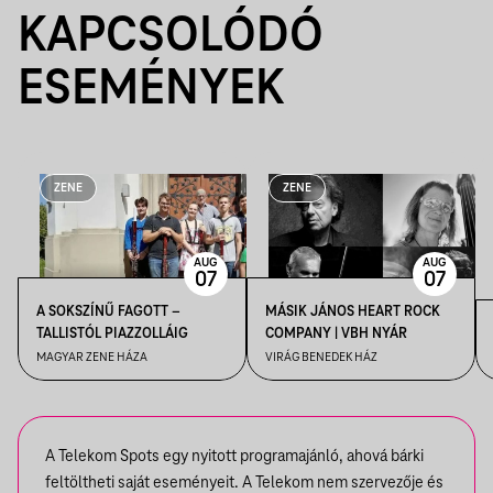
KAPCSOLÓDÓ
ESEMÉNYEK
ZENE
ZENE
AUG
AUG
07
07
A SOKSZÍNŰ FAGOTT –
MÁSIK JÁNOS HEART ROCK
TALLISTÓL PIAZZOLLÁIG
COMPANY | VBH NYÁR
MAGYAR ZENE HÁZA
VIRÁG BENEDEK HÁZ
A Telekom Spots egy nyitott programajánló, ahová bárki
feltöltheti saját eseményeit. A Telekom nem szervezője és