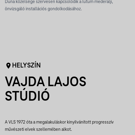
Duna közelsége szervesen kapcsolódik a lutum mederalji,
önvizsgáló installációs gondolkodásához.
HELYSZÍN
VAJDA LAJOS
STÚDIÓ
A VLS 1972 óta a megalakuláskor kinyilvánított progresszív
művészeti elvek szellemében alkot.