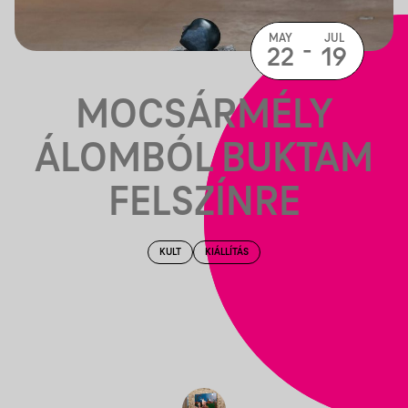
MAY
JUL
-
22
19
MOCSÁRMÉLY
ÁLOMBÓL BUKTAM
FELSZÍNRE
KULT
KIÁLLÍTÁS