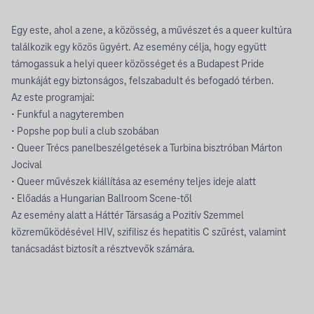
Egy este, ahol a zene, a közösség, a művészet és a queer kultúra
találkozik egy közös ügyért. Az esemény célja, hogy együtt
támogassuk a helyi queer közösséget és a Budapest Pride
munkáját egy biztonságos, felszabadult és befogadó térben.
Az este programjai:
• Funkful a nagyteremben
• Popshe pop buli a club szobában
• Queer Trécs panelbeszélgetések a Turbina bisztróban Márton
Jocival
• Queer művészek kiállítása az esemény teljes ideje alatt
• Előadás a Hungarian Ballroom Scene-től
Az esemény alatt a Háttér Társaság a Pozitív Szemmel
közreműködésével HIV, szifilisz és hepatitis C szűrést, valamint
tanácsadást biztosít a résztvevők számára.