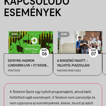
KAPCSOLÓDÓ
ESEMÉNYEK
ZENE
ZENE
AUG
AUG
06
07
DD10YRS: HADRON
A SOKSZÍNŰ FAGOTT –
LUNDGREN LIVE + CT KIDOBÓ
TALLISTÓL PIAZZOLLÁIG
+ IMRE KISS + S OLBRICHT +
PONTOON
MAGYAR ZENE HÁZA
DDSS
A Telekom Spots egy nyitott programajánló, ahová bárki
feltöltheti saját eseményeit. A Telekom nem szervezője és
nem szponzora az eseményeknek, kivéve, ha ezt az adott