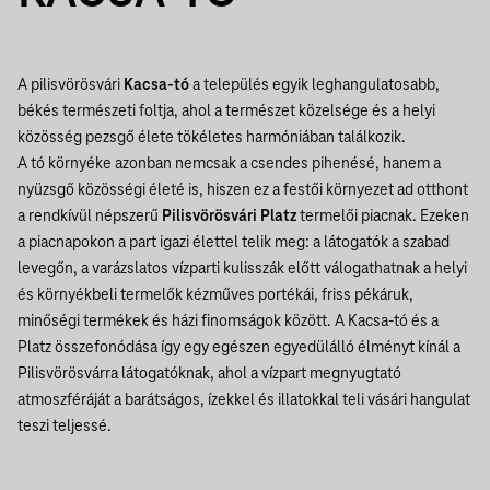
A pilisvörösvári
Kacsa-tó
a település egyik leghangulatosabb,
békés természeti foltja, ahol a természet közelsége és a helyi
közösség pezsgő élete tökéletes harmóniában találkozik.
A tó környéke azonban nemcsak a csendes pihenésé, hanem a
nyüzsgő közösségi életé is, hiszen ez a festői környezet ad otthont
a rendkívül népszerű
Pilisvörösvári Platz
termelői piacnak. Ezeken
a piacnapokon a part igazi élettel telik meg: a látogatók a szabad
levegőn, a varázslatos vízparti kulisszák előtt válogathatnak a helyi
és környékbeli termelők kézműves portékái, friss pékáruk,
minőségi termékek és házi finomságok között. A Kacsa-tó és a
Platz összefonódása így egy egészen egyedülálló élményt kínál a
Pilisvörösvárra látogatóknak, ahol a vízpart megnyugtató
atmoszféráját a barátságos, ízekkel és illatokkal teli vásári hangulat
teszi teljessé.