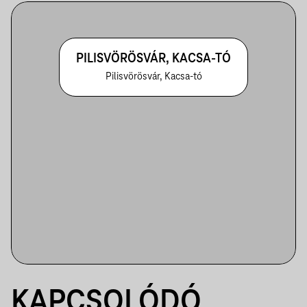
PILISVÖRÖSVÁR, KACSA-TÓ
Pilisvörösvár, Kacsa-tó
KAPCSOLÓDÓ