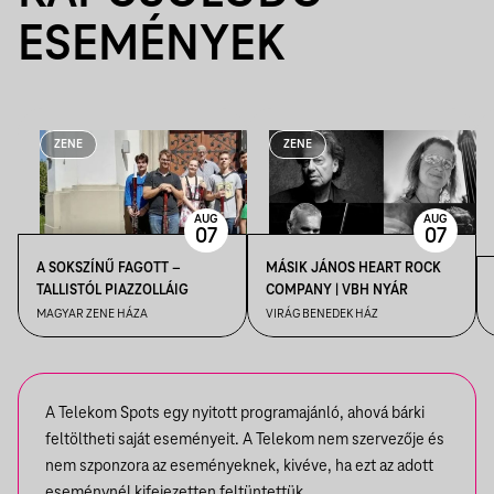
ESEMÉNYEK
ZENE
ZENE
AUG
AUG
07
07
A SOKSZÍNŰ FAGOTT –
MÁSIK JÁNOS HEART ROCK
TALLISTÓL PIAZZOLLÁIG
COMPANY | VBH NYÁR
MAGYAR ZENE HÁZA
VIRÁG BENEDEK HÁZ
A Telekom Spots egy nyitott programajánló, ahová bárki
feltöltheti saját eseményeit. A Telekom nem szervezője és
nem szponzora az eseményeknek, kivéve, ha ezt az adott
eseménynél kifejezetten feltüntettük.