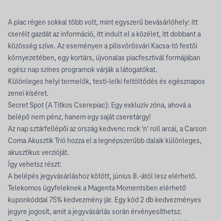
A piac régen sokkal több volt, mint egyszerű bevásárlóhely: itt
cserélt gazdát az információ, itt indult el a közélet, itt dobbant a
közösség szíve. Az eseményen a pilisvörösvári Kacsa-tó festői
környezetében, egy kortárs, újvonalas piacfesztivál formájában
egész nap színes programok várják a látogatókat.
Különleges helyi termelők, testi-lelki feltöltődés és egésznapos
zenei kíséret.
Secret Spot (A Titkos Cserepiac): Egy exkluzív zóna, ahová a
belépő nem pénz, hanem egy saját cseretárgy!
Az nap sztárfellépői az ország kedvenc rock 'n' roll arcai, a Carson
Coma Akusztik Trió hozza el a legnépszerűbb dalaik különleges,
akusztikus verzióját.
Így vehetsz részt:
A belépés jegyvásárláshoz kötött, június 8.-ától lesz elérhető.
Telekomos ügyfeleknek a Magenta Momentsben elérhető
kuponkóddal 75% kedvezmény jár. Egy kód 2 db kedvezményes
jegyre jogosít, amit a jegyvásárlás során érvényesíthetsz.