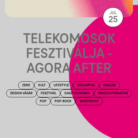
JUL
25
TELEKOMOSOK
FESZTIVÁLJA -
AGORA AFTER
ZENE
KULT
LIFESTYLE
BOLHAPIAC
CSALÁDI
DESIGN VÁSÁR
FESZTIVÁL
GASZTRONÓMIA
INDIE/ALTERNATIVE
POP
POP-ROCK
WORKSHOP