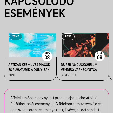
KAPCSOLÓDÓ
ESEMÉNYEK
ZENE
ZENE
AUG
AUG
08
08
ARTIZÁN KÉZMŰVES PIACOK
DÜRER 18: DUCKSHELL //
ÉS RUHATURIK A DUNYIBAN
VENDÉG: VÁRHEGYUTCA
DUNYI
DÜRER KERT
A Telekom Spots egy nyitott programajánló, ahová bárki
feltöltheti saját eseményeit. A Telekom nem szervezője és
nem szponzora az eseményeknek, kivéve, ha ezt az adott