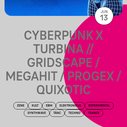
JUN
13
CYBERPUNK X
TURBINA //
GRIDSCAPE /
MEGAHIT / PROGEX /
QUIXOTIC
ZENE
KULT
EBM
ELEKTRONIKUS
EXPERIMENTAL
SYNTHWAVE
TÁNC
TECHNO
TRANCE