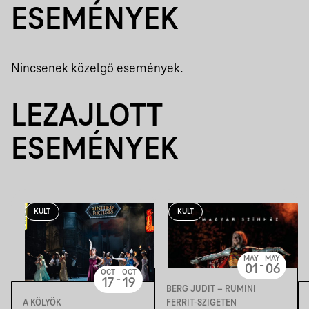
ESEMÉNYEK
Nincsenek közelgő események.
LEZAJLOTT
ESEMÉNYEK
KULT
KULT
MAY
MAY
-
01
06
OCT
OCT
-
17
19
BERG JUDIT – RUMINI
A KÖLYÖK
FERRIT-SZIGETEN