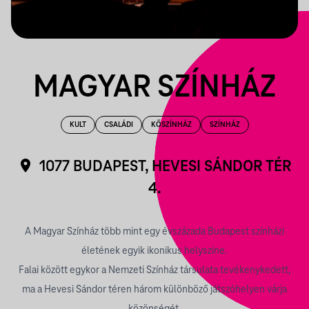
MAGYAR SZÍNHÁZ
KULT
CSALÁDI
KŐSZÍNHÁZ
SZÍNHÁZ
1077 BUDAPEST, HEVESI SÁNDOR TÉR
4.
A Magyar Színház több mint egy évszázada Budapest színházi
életének egyik ikonikus helyszíne.
Falai között egykor a Nemzeti Színház társulata tevékenykedett,
ma a Hevesi Sándor téren három különböző játszóhelyen várja