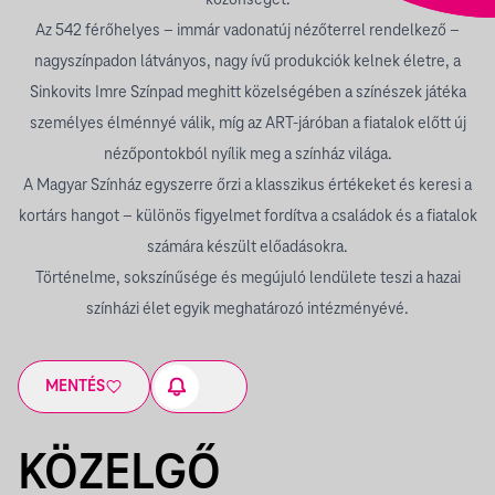
közönségét.
Az 542 férőhelyes – immár vadonatúj nézőterrel rendelkező –
nagyszínpadon látványos, nagy ívű produkciók kelnek életre, a
Sinkovits Imre Színpad meghitt közelségében a színészek játéka
személyes élménnyé válik, míg az ART-járóban a fiatalok előtt új
nézőpontokból nyílik meg a színház világa.
A Magyar Színház egyszerre őrzi a klasszikus értékeket és keresi a
kortárs hangot – különös figyelmet fordítva a családok és a fiatalok
számára készült előadásokra.
Történelme, sokszínűsége és megújuló lendülete teszi a hazai
színházi élet egyik meghatározó intézményévé.
MENTÉS
KÖZELGŐ